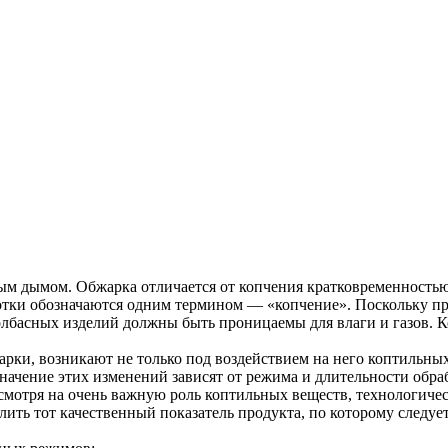
ым дымом. Обжарка отличается от копчения кратковременностью
отки обозначаются одним термином — «копчение». Поскольку пр
колбасных изделий должны быть проницаемы для влаги и газов.
рки, возникают не только под воздействием на него коптильных
начение этих изменений зависят от режима и длительности обра
смотря на очень важную роль коптильных веществ, технологичес
лить тот качественный показатель продукта, по которому следует