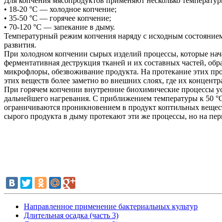
Для копчения мясопродуктов применяют несколько температу
• 18-20 °C — холодное копчение;
• 35-50 °С — горячее копчение;
• 70-120 °С — запекание в дыму.
Температурный режим копчения наряду с исходным состоянием 
развития.
При холодном копчении сырых изделий процессы, которые нач
ферментативная деструкция тканей и их составных частей, обр
микрофлоры, обезвоживание продукта. Нa протекание этих пр
этих веществ более заметно во внешних слоях, где их концентр
При горячем копчении внутренние биохимические процессы уск
дальнейшего нагревания. С приближением температуры к 50 °
ограничиваются проникновением в продукт коптильных вещест
сырого продукта в дыму протекают эти же процессы, но на пе
Направленное применение бактериальных культур
Длительная осадка (часть 3)