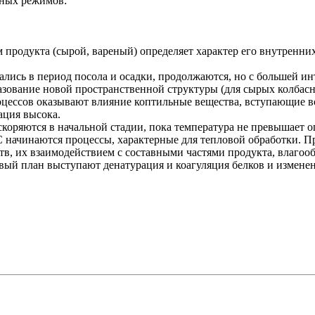
рных режимов:
продукта (сырой, вареный) определяет характер его внутренни
ались в период посола и осадки, продолжаются, но с большей 
азование новой пространственной структуры (для сырых колбасн
оцессов оказывают влияние коптильные вещества, вступающие в
ация высока.
оряются в начальной стадии, пока температура не превышает о
C начинаются процессы, характерные для тепловой обработки. 
в, их взаимодействием с составными частями продукта, влагоо
рвый план выступают денатурация и коагуляция белков и измене