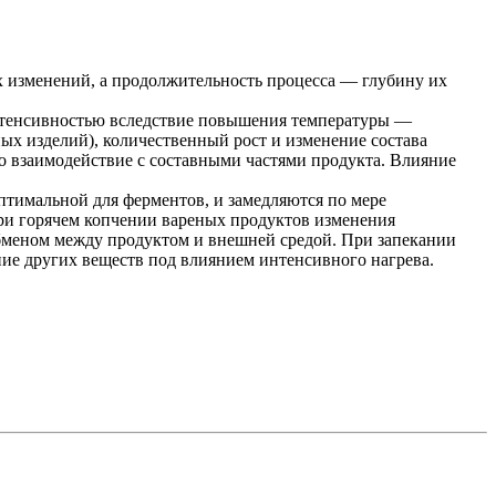
х изменений, а продолжительность процесса — глубину их
интенсивностью вследствие повышения температуры —
ых изделий), количественный рост и изменение состава
о взаимодействие с составными частями продукта. Влияние
птимальной для ферментов, и замедляются по мере
При горячем копчении вареных продуктов изменения
бменом между продуктом и внешней средой. При запекании
ние других веществ под влиянием интенсивного нагрева.