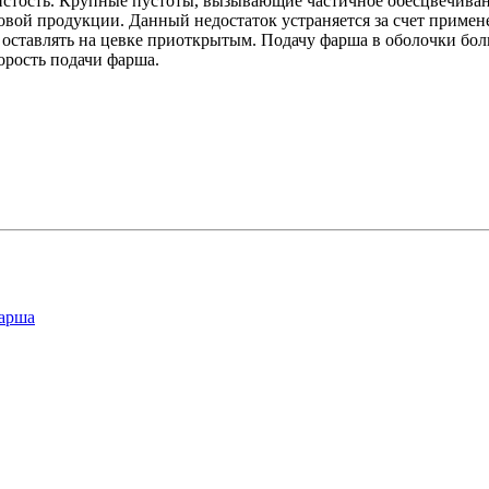
ристость. Крупные пустоты, вызывающие частичное обесцвечива
вой продукции. Данный недостаток устраняется за счет примене
и оставлять на цевке приоткрытым. Подачу фарша в оболочки бо
орость подачи фарша.
фарша