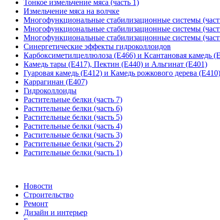
Тонкое измельчение мяса (часть 1)
Измельчение мяса на волчке
Многофункциональные стабилизационные системы (часть
Многофункциональные стабилизационные системы (часть
Многофункциональные стабилизационные системы (часть
Синергетические эффекты гидроколлоидов
Карбоксиметилцеллюлоза (Е466) и Ксантановая камедь (
Камедь тары (Е417), Пектин (Е440) и Альгинат (Е401)
Гуаровая камедь (Е412) и Камедь рожкового дерева (Е410
Каррагинан (Е407)
Гидроколлоиды
Растительные белки (часть 7)
Растительные белки (часть 6)
Растительные белки (часть 5)
Растительные белки (часть 4)
Растительные белки (часть 3)
Растительные белки (часть 2)
Растительные белки (часть 1)
Новости
Строительство
Ремонт
Дизайн и интерьер