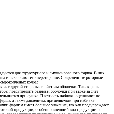
уются для структурного и эмульгированого фарша. В них
рша и исключают его перетирание. Современные роторные
 сырокопченых колбас.
я и. с другой стороны, свойствам оболочки. Так. вареные
тобы предупредить разрывы оболочки при варке за счет
меньшается при сушке. Плотность набивки оценивают по
фарша, а также давлением, применяемым при набивке.
лочки фаршем имеет большое значение, так как предупреждает
и готовой продукции, особенно внешний вид продукции на