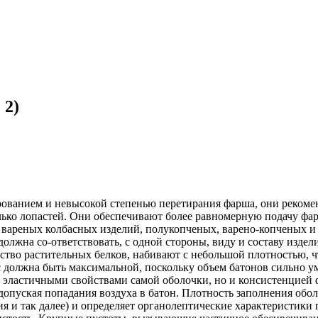
 2)
анием и невысокой степенью перетирания фарша, они рекоменд
ько лопастей. Они обеспечивают более равномерную подачу фа
вареных колбасных изделий, полукопченых, варено-копченых и
олжна со-ответствовать, с одной стороны, виду и составу издели
ство растительных белков, набивают с небольшой плотностью, ч
 должна быть максимальной, поскольку объем батонов сильно у
о эластичными свойствами самой оболочки, но и консистенцией 
допуская попадания воздуха в батон. Плотность заполнения обо
ия и так далее) и определяет органолептические характеристик