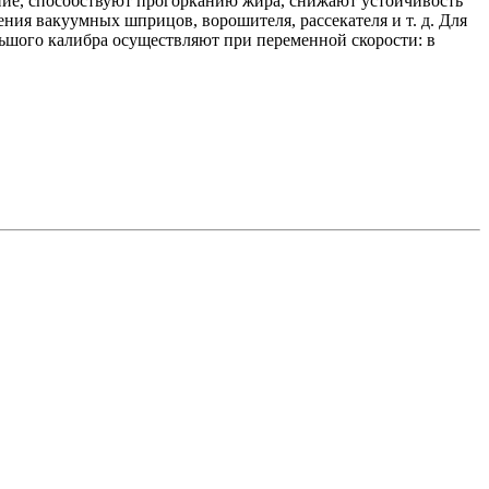
ние, способствуют прогорканию жира, снижают устойчивость
ния вакуумных шприцов, ворошителя, рассекателя и т. д. Для
льшого калибра осуществляют при переменной скорости: в