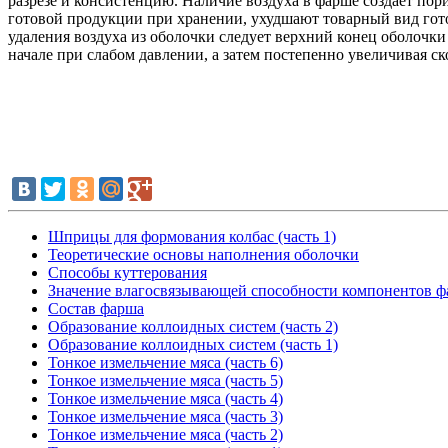
разрезе и консистенцию. Наличие воздуха в фарше создает по
готовой продукции при хранении, ухудшают товарный вид гото
удаления воздуха из оболочки следует верхний конец оболочк
начале при слабом давлении, а затем постепенно увеличивая ск
Шприцы для формования колбас (часть 1)
Теоретические основы наполнения оболочки
Способы куттерования
Значение влагосвязывающей способности компонентов 
Состав фарша
Образование коллоидных систем (часть 2)
Образование коллоидных систем (часть 1)
Тонкое измельчение мяса (часть 6)
Тонкое измельчение мяса (часть 5)
Тонкое измельчение мяса (часть 4)
Тонкое измельчение мяса (часть 3)
Тонкое измельчение мяса (часть 2)