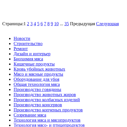
Страницы:
1
2
3
4
5
6
7
8
9
10
...
35
Предыдущая
Следующая
Новости
Строительство
Ремонт
Дизайн и интерьер
Биохимия мяса
Кишечные продукты
Кровь убойных животных
Мясо и мясные продукты
Оборудование для убоя
Общая технология мяса
Производство говядины
Производство животных жиров
Производство колбасных изделий
Производство консервов
Производство копченых продуктов
Созревание мяса
Технология мяса и мясопродуктов
Технология мясо- и птицепродуктов