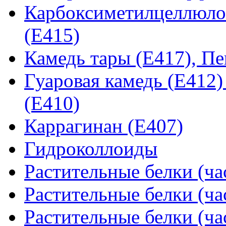
Карбоксиметилцеллюлоз
(Е415)
Камедь тары (Е417), Пе
Гуаровая камедь (Е412)
(Е410)
Каррагинан (Е407)
Гидроколлоиды
Растительные белки (ча
Растительные белки (ча
Растительные белки (ча