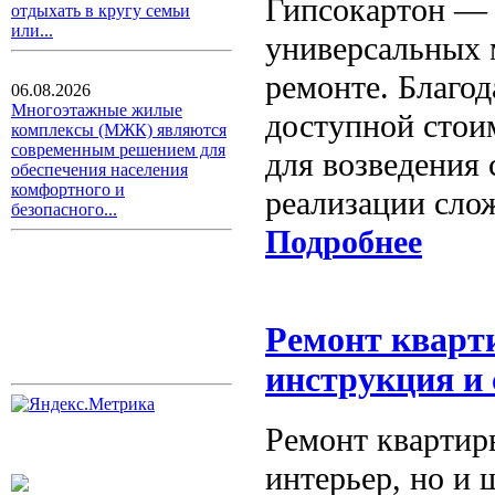
Гипсокартон — 
отдыхать в кругу семьи
или...
универсальных 
ремонте. Благод
06.08.2026
Многоэтажные жилые
доступной стои
комплексы (МЖК) являются
современным решением для
для возведения 
обеспечения населения
комфортного и
реализации сло
безопасного...
Подробнее
Ремонт кварт
инструкция и
Ремонт квартир
интерьер, но и 