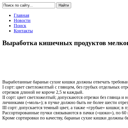
Главная
Новости
Поиск
Контакты
Выработка кишечных продуктов мелкого 
Выработанные бараньи сухие кишки должны отвечать требова
I сорт: цвет светложелтый с глянцем, без грубых отдельных от
отрезков длиной не короче 2,5 м каждый.
II сорт: цвет светложелтый; допускаются отрезки без глянца 
личинками («моль»); в пучке должно быть не более шести отрез
III сорт: допускается темный цвет, а также «грубые» кишки; в 
Рассортированные пучки связываются в пачки («шоки»), по 60
Кроме сортировки по качеству, бараньи сухие кишки должны бы