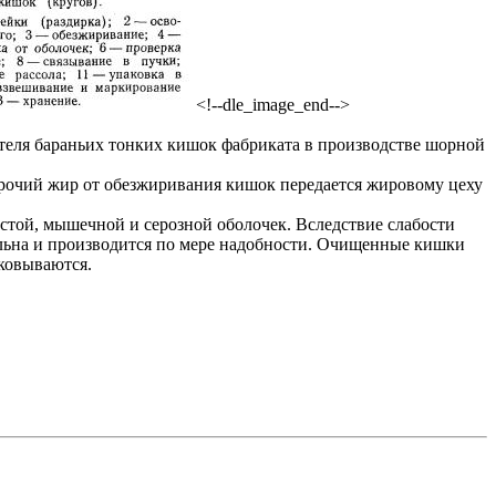
<!--dle_image_end-->
ителя бараньих тонких кишок фабриката в производстве шорной
прочий жир от обезжиривания кишок передается жировому цеху
истой, мышечной и серозной оболочек. Вследствие слабости
тельна и производится по мере надобности. Очищенные кишки
аковываются.