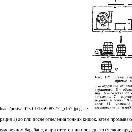
uploads/posts/2013-01/1359083272_r152.jpeg|-->
ация 1) до или после отделения тонких кишок, затем промывают
шлямовочном барабане, а при отсутствии последнего (мелкие п