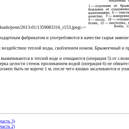
uploads/posts/2013-01/1359083316_r153.jpeg|-->
андартным фабрикатом и употребляются в качестве сырья замен
ри воздействии теплой воды, скоблением ножом. Брыжеечный и 
 вымачиваются в теплой воде и очищаются (операция 5) от слиз
верка целости стенок проливанием водой (операция 6) не обяза
должен быть не короче 1 м, после чего кишки засаливаются и уп
часть 3)
часть 2)