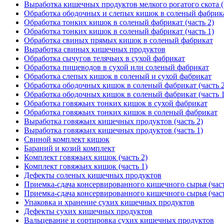
Выработка кишечных продуктов мелкого рогатого скота (
Обработка ободочных и слепых кишок в соленый фабрик
Обработка тонких кишок в соленый фабрикат (часть 2)
Обработка тонких кишок в соленый фабрикат (часть 1)
Обработка свиных прямых кишок в соленый фабрикат
Выработка свиных кишечных продуктов
Обработка сычугов телячьих в сухой фабрикат
Обработка пищеводов в сухой или соленый фабрикат
Обработка слепых кишок в соленый и сухой фабрикат
Обработка ободочных кишок в соленый фабрикат (часть 2
Обработка ободочных кишок в соленый фабрикат (часть 1
Обработка говяжьих тонких кишок в сухой фабрикат
Обработка говяжьих тонких кишок в соленый фабрикат
Выработка говяжьих кишечных продуктов (часть 2)
Выработка говяжьих кишечных продуктов (часть 1)
Свиной комплект кишок
Бараний и козий комплект
Комплект говяжьих кишок (часть 2)
Комплект говяжьих кишок (часть 1)
Дефекты соленых кишечных продуктов
Приемка-сдача консервированного кишечного сырья (част
Приемка-сдача консервированного кишечного сырья (част
Упаковка и хранение сухих кишечных продуктов
Дефекты сухих кишечных продуктов
Вальцевание и сортировка сухих кишечных продуктов