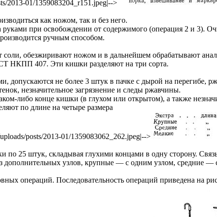
osts/2013-01/1359083204_r151.jpeg|-->
зводиться как ножом, так и без него.
ками при освобождении от содержимого (операция 2 и 3). Очис
роизводится ручным способом.
т соли, обезжиривают ножом и в дальнейшем обрабатывают ана
Т НКПП 407. Эти кишки разделяют на три сорта.
ми, допускаются не более 3 штук в пачке с дырой на перегибе, р
стенок, незначительное загрязнение и следы ржавчины.
аком-либо конце кишки (в глухом или открытом), а также незнач
еляют по длине на четыре размера
u/uploads/posts/2013-01/1359083062_262.jpeg|-->
ки по 25 штук, складывая глухими концами в одну сторону. Свя
без дополнительных узлов, крупные — с одним узлом, средние —
вных операций. Последовательность операций приведена на рис