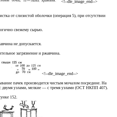
<!--dle_image_end-->
тка от слизистой оболочки (операция 5), при отсутствии
логично свежему сырью.
жавчина не допускается.
ительное загрязнение и ржавчина.
<!--dle_image_end-->
зывание пачек производится чистым мочалом посредине. На
 с двумя узлами, мелкие — с тремя узлами (ОСТ НКПП 407).
унке 152.