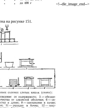
<!--dle_image_end-->
на на рисунке 151.