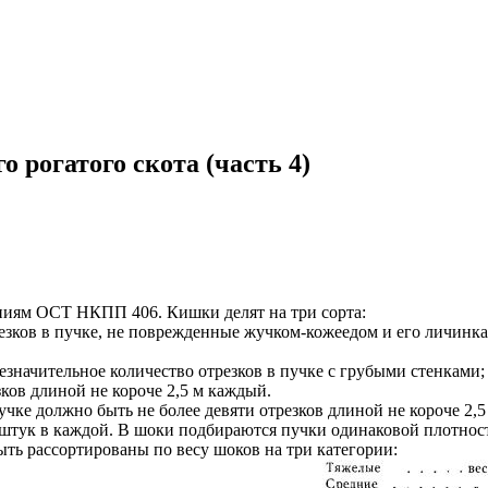
рогатого скота (часть 4)
ниям ОСТ НКПП 406. Кишки делят на три сорта:
резков в пучке, не поврежденные жучком-кожеедом и его личинка
и незначительное количество отрезков в пучке с грубыми стенка
ков длиной не короче 2,5 м каждый.
пучке должно быть не более девяти отрезков длиной не короче 2,
 штук в каждой. В шоки подбираются пучки одинаковой плотнос
ть рассортированы по весу шоков на три категории: