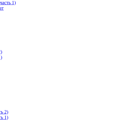
часть 1)
ат
)
)
ь 2)
ь 1)