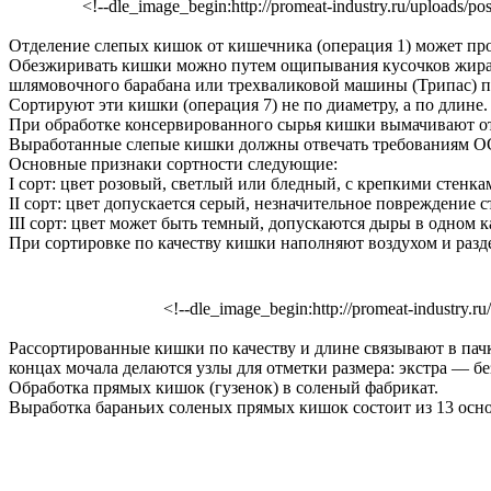
<!--dle_image_begin:http://promeat-industry.ru/uploads/p
Отделение слепых кишок от кишечника (операция 1) может прои
Обезжиривать кишки можно путем ощипывания кусочков жира ру
шлямовочного барабана или трехваликовой машины (Трипас) п
Сортируют эти кишки (операция 7) не по диаметру, а по длине.
При обработке консервированного сырья кишки вымачивают о
Выработанные слепые кишки должны отвечать требованиям ОС
Основные признаки сортности следующие:
I сорт: цвет розовый, светлый или бледный, с крепкими стенка
II сорт: цвет допускается серый, незначительное повреждение 
III сорт: цвет может быть темный, допускаются дыры в одном к
При сортировке по качеству кишки наполняют воздухом и разд
<!--dle_image_begin:http://promeat-industry.r
Рассортированные кишки по качеству и длине связывают в пач
концах мочала делаются узлы для отметки размера: экстра — 
Обработка прямых кишок (гузенок) в соленый фабрикат.
Выработка бараньих соленых прямых кишок состоит из 13 осно