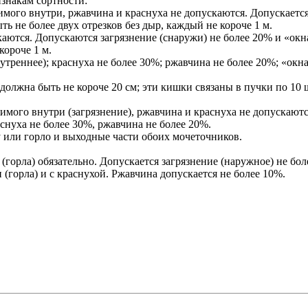
знакам сортности:
имого внутри, ржавчина и краснуха не допускаются. Допускается
 не более двух отрезков без дыр, каждый не короче 1 м.
скаются. Допускаются загрязнение (снаружи) не более 20% и «ок
короче 1 м.
нутреннее); краснуха не более 30%; ржавчина не более 20%; «ок
олжна быть не короче 20 см; эти кишки связаны в пучки по 10 
имого внутри (загрязнение), ржавчина и краснуха не допускаютс
снуха не более 30%, ржавчина не более 20%.
у или горло и выходные части обоих мочеточников.
горла) обязательно. Допускается загрязнение (наружное) не бол
(горла) и с краснухой. Ржавчина допускается не более 10%.