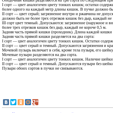
Ободочные кишки разделяются на три сорта по следующим при
I сорт — цвет аналогичен цвету тонких кишок; остатки содерж
более одного на каждый метр длины кишок. В пучке должно быть
II сорт — цвет серый; загрязнение внутри и ржавчина не допу
должно быть не более трех отрезков кишок без дыр, каждый не 
III сорт цвет темный. Допускаются: загрязнение (наружное и в
более трех отрезков кишок без дыр, каждый не короче 0,5 м.
Задняя часть прямой кишки (проходник). Длина каждой кишки д
Задняя часть прямой кишки разделяется на два сорта:
I сорт — цвет аналогичен цвету тонких кишок. Остатки содерж
II сорт — цвет серый и темный. Допускаются загрязнения и кра
Мочевой пузырь включает в себя, кроме тела пузыря, его шейк
Мочевые пузыри разделяются на два сорта.
I сорт — цвет аналогичен цвету тонких кишок. Наличие шейки (
II сорт — цвет серый и темный. Допускаются пузыри без шейки 
Пузыри обоих сортов в пучки не связываются.