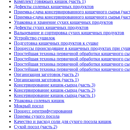
Комплект говяжьих кишок (часть 1)
Дефекты соленых кишечных продуктов
Приемка-сдача консервированного кишечного сырья (част
Приемка-сдача консервированного кишечного сырья (част
Упаковка и хранение сухих кишечных продуктов
Дефекты сухих кишечных продуктов
Вальцевание и сортировка сухих кишечных продуктов
Устройство сушилок
Подготовка кишечных продуктов к сушке
Процессы происходящие в кишечных продуктах при суш
Простейшая техника первичной обработки кишечного сырь
Простейшая техника первичной обработки кишечного сырь
Простейшая техника первичной обработки кишечного сырь
Простейшая техника первичной обработки кишечного сырь
Организация заготовок (часть 2)
Организация заготовок (часть 1)
Консервирование кишок-сырца (часть 3)
Консервирование кишок-сырца (часть 2)
Консервирование кишок-сырца (часть 1)
Упаковка солевых кишок
Мокрый посол
Процесс центрифугирования
Приемы сухого посола
Качество и расход соли для сухого посола кишок
Сухой посол (часть 2)