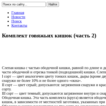
Главная
Новости
Поиск
Контакты
Комплект говяжьих кишок (часть 2)
Слепая кишка с частью ободочной кишки, равной по длине и д
части ободочной и отрезка тонкой (подвздошной) кишки. Слеп
I сорт — цвет аналогичен цвету тонких кишок, дыры (кроме дв
снаружи не более 10% и не более одного «окна».
II сорт — цвет серый; допускаются: загрязнения снаружи и кра
сорту.
III сорт — цвет темный; допускаются загрязнение внутри и сна
Ободочная кишка. Эта часть комплекта (круга) является обод
кишок, в зависимости от местностей заготовки, указанных при 