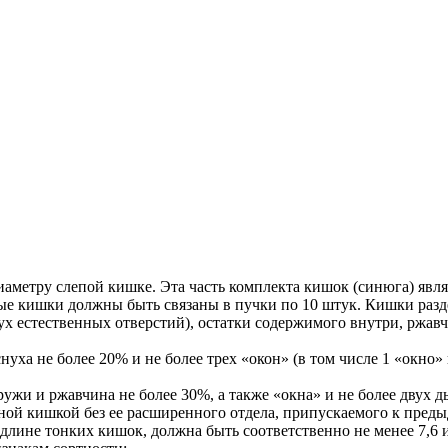
иаметру слепой кишке. Эта часть комплекта кишок (синюга) явл
ые кишки должны быть связаны в пучки по 10 штук. Кишки разде
ух естественных отверстий), остатки содержимого внутри, ржавч
снуха не более 20% и не более трех «окон» (в том числе 1 «окно
ружи и ржавчина не более 30%, а также «окна» и не более двух д
очной кишкой без ее расширенного отдела, припускаемого к пре
длине тонких кишок, должна быть соответственно не менее 7,6 и