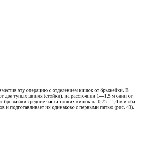
вместив эту операцию с отделением кишок от брыжейки. В
ют два тупых шпиля (стойки), на расстоянии 1—1,5 м один от
от брыжейки средние части тонких кишок на 0,75—1,0 м и оба
 и подготавливает их одинаково с первыми пятью (рис. 43).