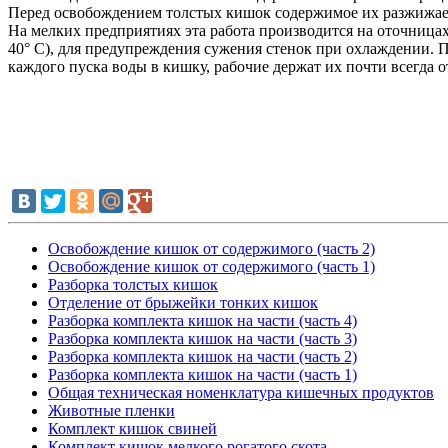
Перед освобождением толстых кишок содержимое их разжижает
На мелких предприятиях эта работа производится на оточницах
40° С), для предупреждения сужения стенок при охлаждении. 
каждого пуска воды в кишку, рабочие держат их почти всегда 
Освобождение кишок от содержимого (часть 2)
Освобождение кишок от содержимого (часть 1)
Разборка толстых кишок
Отделение от брыжейки тонких кишок
Разборка комплекта кишок на части (часть 4)
Разборка комплекта кишок на части (часть 3)
Разборка комплекта кишок на части (часть 2)
Разборка комплекта кишок на части (часть 1)
Общая техническая номенклатура кишечных продуктов
Животные пленки
Комплект кишок свиней
Комплект кишок мелкого рогатого скота