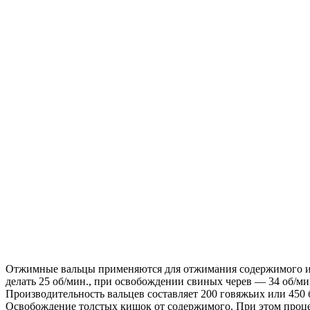
Отжимные вальцы применяются для отжимания содержимого из
делать 25 об/мин., при освобождении свиных черев — 34 об/ми
Производительность вальцев составляет 200 говяжьих или 450 
Освобождение толстых кишок от содержимого. При этом процес