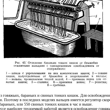
 говяжьих, бараньих и свиных тонких кишок. Для освобождени
н. Поэтому в последних моделях вальцев имеется регулятор скор
бараньих, или 550 свиных тонких кишок в час и выше.
се наиболее трудоемкой работой является освобождение говяжь