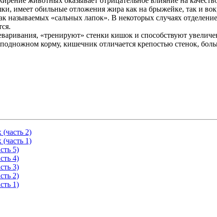
ирение животных оказывает отрицательное влияние на качество 
и, имеет обильные отложения жира как на брыжейке, так и вок
так называемых «сальных лапок». В некоторых случаях отделен
ся.
еваривания, «тренируют» стенки кишок и способствуют увелич
 подножном корму, кишечник отличается крепостью стенок, бол
(часть 2)
(часть 1)
сть 5)
сть 4)
сть 3)
сть 2)
сть 1)