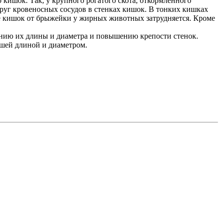
кишок. Так, у крупного рогатого скота, откормленного
руг кровеносных сосудов в стенках кишок. В тонких кишках
ие кишок от брыжейки у жирных животных затрудняется. Кроме
ению их длины и диаметра и повышению крепости стенок.
ьшей длиной и диаметром.