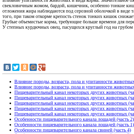
Влияние упитанности животных и вида корма. Значительное ож
свекловичным жомом, бардой, кишечник, особенно тонкие кишк
отложения жира наблюдаются под серозной оболочкой в виде 
того, при таком откорме крепость стенок тонких кишок снижает
Грубые объемистые корма, требующие больше времени для пер
У степных курдючных овец, пасущихся круглый год на грубом
Влияние породы, возраста, пола и упитанности животных 
Влияние породы, возраста, пола и упитанности животных 
Пищеварительный канал некоторых других животных (ча
Пищеварительный канал некоторых других животных (ча
Пищеварительный канал некоторых других животных (ча
Пищеварительный канал некоторых других животных (ча
Пищеварительный канал некоторых других животных (ча
Особенности пищеварительного канала лошадей (часть 2)
Особенности пищеварительного канала лошадей (часть 1)
Особенности пищеварительного канала свиней (часть 4)