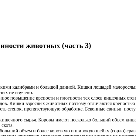
анности животных (часть 3)
кими калибрами и большой длиной. Кишки лошадей малорослых 
ных не изучено.
нное повышение крепости и плотности тех слоев кишечных стено
судов. Кишки взрослых животных поэтому отличаются крепостью
ть стенок, препятствующую обработке. Беконные свиньи, поступ
х кишечного сырья. Коровы имеют несколько больший объем киш
 скота.
больший объем и более короткую и широкую шейку (горло) сра