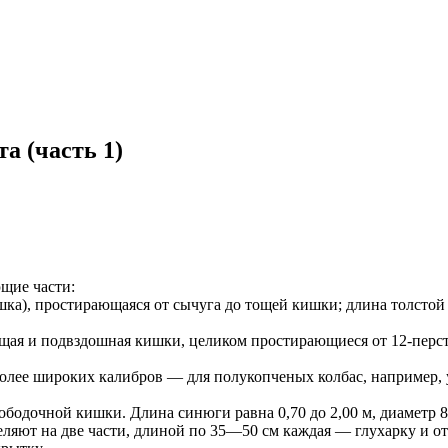
а (часть 1)
щие части:
ишка), простирающаяся от сычуга до тощей кишки; длина толстой
 тощая и подвздошная кишки, целиком простирающиеся от 12-пер
более широких калибров — для полукопченых колбас, например, 
бодочной кишки. Длина синюги равна 0,70 до 2,00 м, диаметр 
еляют на две части, длиной по 35—50 см каждая — глухарку и о