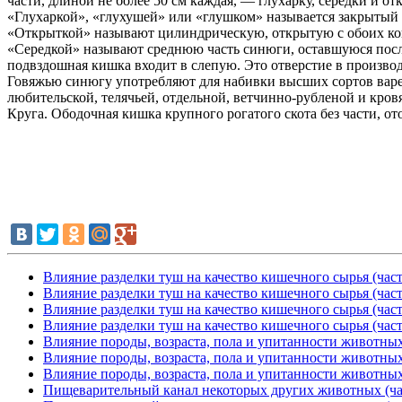
части, длиной не более 50 см каждая, — глухарку, середки и от
«Глухаркой», «глухушей» или «глушком» называется закрытый 
«Открыткой» называют цилиндрическую, открытую с обоих кон
«Середкой» называют среднюю часть синюги, оставшуюся после 
подвздошная кишка входит в слепую. Это отверстие в производ
Говяжью синюгу употребляют для набивки высших сортов варе
любительской, телячьей, отдельной, ветчинно-рубленой и кров
Круга. Ободочная кишка крупного рогатого скота без части, о
Влияние разделки туш на качество кишечного сырья (част
Влияние разделки туш на качество кишечного сырья (част
Влияние разделки туш на качество кишечного сырья (част
Влияние разделки туш на качество кишечного сырья (част
Влияние породы, возраста, пола и упитанности животных 
Влияние породы, возраста, пола и упитанности животных 
Влияние породы, возраста, пола и упитанности животных 
Пищеварительный канал некоторых других животных (ча