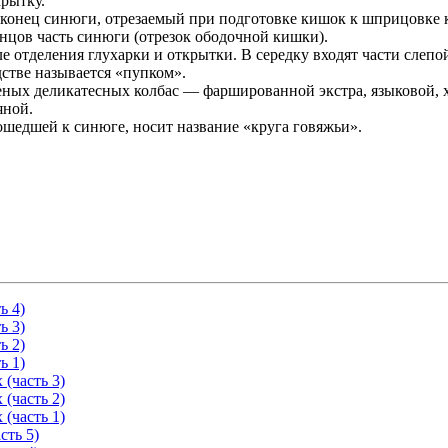
крытку.
конец синюги, отрезаемый при подготовке кишок к шприцовке к
цов часть синюги (отрезок ободочной кишки).
отделения глухарки и открытки. В середку входят части слепой
стве называется «пупком».
ных деликатесных колбас — фаршированной экстра, языковой, ха
яной.
тошедшей к синюге, носит название «круга говяжьи».
ь 4)
ь 3)
ь 2)
ь 1)
(часть 3)
(часть 2)
(часть 1)
сть 5)