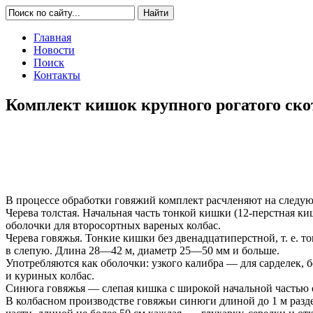
Главная
Новости
Поиск
Контакты
Комплект кишок крупного рогатого скот
В процессе обработки говяжий комплект расчленяют на следую
Черева толстая. Начальная часть тонкой кишки (12-перстная к
оболочки для второсортных вареных колбас.
Черева говяжья. Тонкие кишки без двенадцатиперстной, т. е.
в слепую. Длина 28—42 м, диаметр 25—50 мм и больше.
Употребляются как оболочки: узкого калибра — для сарделек, 
и куриных колбас.
Синюга говяжья — слепая кишка с широкой начальной частью о
В колбасном производстве говяжьи синюги длиной до 1 м разд