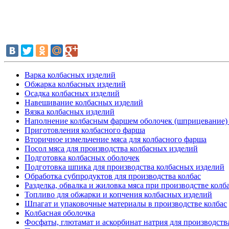
Варка колбасных изделий
Обжарка колбасных изделий
Осадка колбасных изделий
Навешивание колбасных изделий
Вязка колбасных изделий
Наполнение колбасным фаршем оболочек (шприцевание)
Приготовления колбасного фарша
Вторичное измельчение мяса для колбасного фарша
Посол мяса для производства колбасных изделий
Подготовка колбасных оболочек
Подготовка шпика для производства колбасных изделий
Обработка субпродуктов для производства колбас
Разделка, обвалка и жиловка мяса при производстве колб
Топливо для обжарки и копчения колбасных изделий
Шпагат и упаковочные материалы в производстве колбас
Колбасная оболочка
Фосфаты, глютамат и аскорбинат натрия для производств