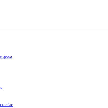
 и форм
ас
а колбас