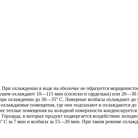
. При охлаждении в воде на оболочке не образуется морщинисто
душем охлаждают 10—115 мин (сосиски и сардельки) или 20—30 
я при охлаждении до 30—35° С. Ливерные колбасы охлаждают до
 охлаждаемые помещения, где они подсыхают и охлаждаются до 
лее теплые помещения на холодной поверхности конденсируется 
рхарда, в которых продукт подвергается воздействию холодного
—6° С за 7 мин и колбасы за 15—20 мин. При таком режиме охла