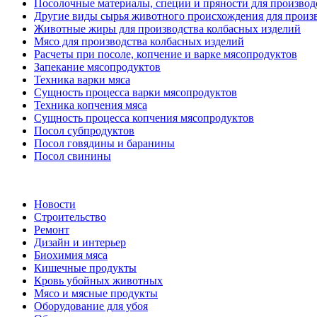
Посолочные материалы, специи и пряности для производ
Другие виды сырья животного происхождения для произв
Животные жиры для производства колбасных изделий
Мясо для производства колбасных изделий
Расчеты при посоле, копчение и варке мясопродуктов
Запекание мясопродуктов
Техника варки мяса
Сущность процесса варки мясопродуктов
Техника копчения мяса
Сущность процесса копчения мясопродуктов
Посол субпродуктов
Посол говядины и баранины
Посол свинины
Новости
Строительство
Ремонт
Дизайн и интерьер
Биохимия мяса
Кишечные продукты
Кровь убойных животных
Мясо и мясные продукты
Оборудование для убоя