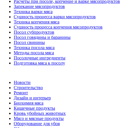
Расчеты при посоле, копчение и варке мясопродуктов
Запекание мясопродуктов
Техника варки мяса
Сущность процесса варки мясопродуктов
Техника копчения мяса
Сущность процесса копчения мясопродуктов
Посол субпродуктов
Посол говядины и баранины
Посол свинины
Техника посола мяса
Методы посола мяса
Посолочные ингредиенты
Подготовка мяса к посолу
Новости
Строительство
Ремонт
Дизайн и интерьер
Биохимия мяса
Кишечные продукты
Кровь убойных животных
Мясо и мясные продукты
Оборудование для убоя