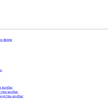
 и форм
ас
а колбас
ства колбас
одства колбас