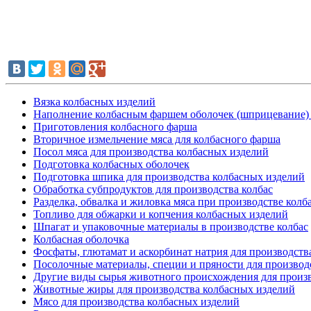
Вязка колбасных изделий
Наполнение колбасным фаршем оболочек (шприцевание)
Приготовления колбасного фарша
Вторичное измельчение мяса для колбасного фарша
Посол мяса для производства колбасных изделий
Подготовка колбасных оболочек
Подготовка шпика для производства колбасных изделий
Обработка субпродуктов для производства колбас
Разделка, обвалка и жиловка мяса при производстве колб
Топливо для обжарки и копчения колбасных изделий
Шпагат и упаковочные материалы в производстве колбас
Колбасная оболочка
Фосфаты, глютамат и аскорбинат натрия для производств
Посолочные материалы, специи и пряности для производ
Другие виды сырья животного происхождения для произв
Животные жиры для производства колбасных изделий
Мясо для производства колбасных изделий