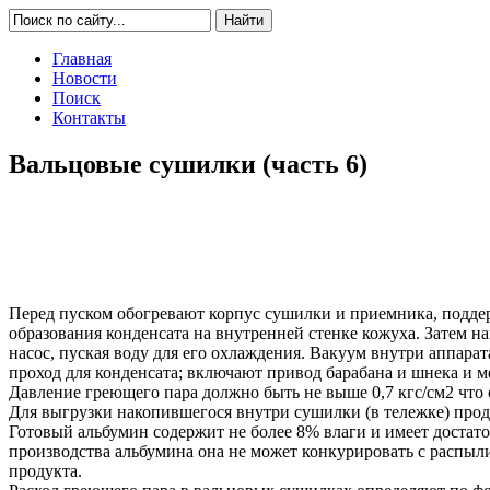
Главная
Новости
Поиск
Контакты
Вальцовые сушилки (часть 6)
Перед пуском обогревают корпус сушилки и приемника, поддержи
образования конденсата на внутренней стенке кожуха. Затем 
насос, пуская воду для его охлаждения. Вакуум внутри аппарат
проход для конденсата; включают привод барабана и шнека и м
Давление греющего пара должно быть не выше 0,7 кгс/см2 что 
Для выгрузки накопившегося внутри сушилки (в тележке) прод
Готовый альбумин содержит не более 8% влаги и имеет достат
производства альбумина она не может конкурировать с распы
продукта.