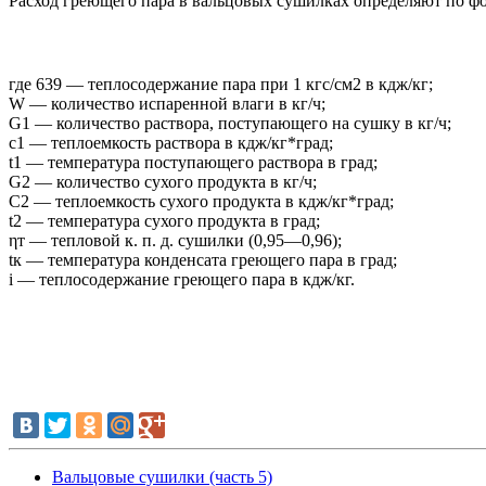
Расход греющего пара в вальцовых сушилках определяют по ф
где 639 — теплосодержание пара при 1 кгс/см2 в кдж/кг;
W — количество испаренной влаги в кг/ч;
G1 — количество раствора, поступающего на сушку в кг/ч;
c1 — теплоемкость раствора в кдж/кг*град;
t1 — температура поступающего раствора в град;
G2 — количество сухого продукта в кг/ч;
C2 — теплоемкость сухого продукта в кдж/кг*град;
t2 — температура сухого продукта в град;
ηт — тепловой к. п. д. сушилки (0,95—0,96);
tк — температура конденсата греющего пара в град;
i — теплосодержание греющего пара в кдж/кг.
Вальцовые сушилки (часть 5)