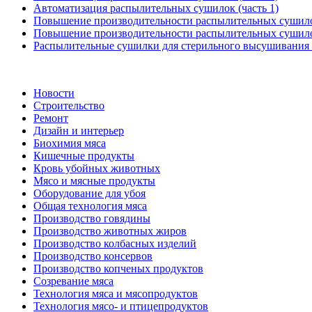
Автоматизация распылительных сушилок (часть 1)
Повышение производительности распылительных сушилок
Повышение производительности распылительных сушилок
Распылительные сушилки для стерильного высушивания (
Новости
Строительство
Ремонт
Дизайн и интерьер
Биохимия мяса
Кишечные продукты
Кровь убойных животных
Мясо и мясные продукты
Оборудование для убоя
Общая технология мяса
Производство говядины
Производство животных жиров
Производство колбасных изделий
Производство консервов
Производство копченых продуктов
Созревание мяса
Технология мяса и мясопродуктов
Технология мясо- и птицепродуктов