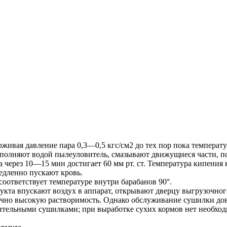
вая давление пара 0,3—0,5 кгс/см2 до тех пор пока температура
наполняют водой пылеуловитель, смазывают движущиеся части, 
а через 10—15 мин достигает 60 мм рт. ст. Температура кипения 
едленно пускают кровь.
соответствует температуре внутри барабанов 90°.
укта впускают воздух в аппарат, открывают дверцу выгрузочног
очно высокую растворимость. Однако обслуживание сушилки дов
лительными сушилками; при выработке сухих кормов нет необхо