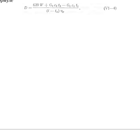
ормуле