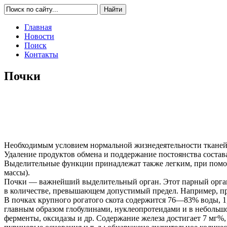
Главная
Новости
Поиск
Контакты
Почки
Необходимым условием нормальной жизнедеятельности тканей о
Удаление продуктов обмена и поддержание постоянства состав
Выделительные функции принадлежат также легким, при помощи
массы).
Почки — важнейший выделительный орган. Этот парный орган у
в количестве, превышающем допустимый предел. Например, пр
В почках крупного рогатого скота содержится 76—83% воды, 
главным образом глобулинами, нуклеопротеидами и в небольшо
ферменты, оксидазы и др. Содержание железа достигает 7 мг%,