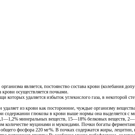
рганизма является, постоянство состава крови (колебания допу
а крови осуществляется почками.
 которых удаляется избыток углекислого газа, в некоторой ст
даляет из крови как посторонние, чуждые организму вещества, 
и содержании глюкозы в крови выше нормы она выделяется с м
1,1—1,2% минеральных веществ, 15—18% белковых веществ, 2—5
м количестве муцинами и мукоидами. Почки богаты ферментами;
 общего фосфора 220 мг%. В почках содержатся жиры, лецитин, г