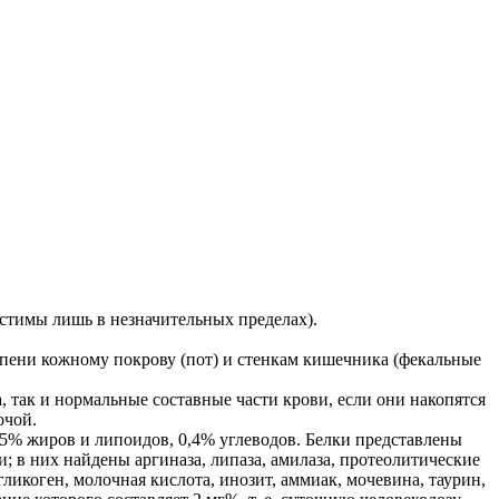
стимы лишь в незначительных пределах).
епени кожному покрову (пот) и стенкам кишечника (фекальные
так и нормальные составные части крови, если они накопятся
очой.
% жиров и липоидов, 0,4% углеводов. Белки представлены
 в них найдены аргиназа, липаза, амилаза, протеолитические
ликоген, молочная кислота, инозит, аммиак, мочевина, таурин,