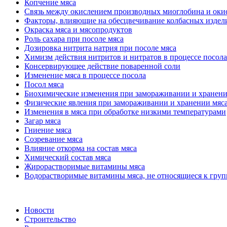
Копчение мяса
Связь между окислением производных миоглобина и ок
Факторы, влияющие на обесцвечивание колбасных издел
Окраска мяса и мясопродуктов
Роль сахара при посоле мяса
Дозировка нитрита натрия при посоле мяса
Химизм действия нитритов и нитратов в процессе посола
Консервирующее действие поваренной соли
Изменение мяса в процессе посола
Посол мяса
Биохимические изменения при замораживании и хранени
Физические явления при замораживании и хранении мяс
Изменения в мяса при обработке низкими температурами
Загар мяса
Гниение мяса
Созревание мяса
Влияние откорма на состав мяса
Химический состав мяса
Жирорастворимые витамины мяса
Водорастворимые витамины мяса, не относящиеся к груп
Новости
Строительство