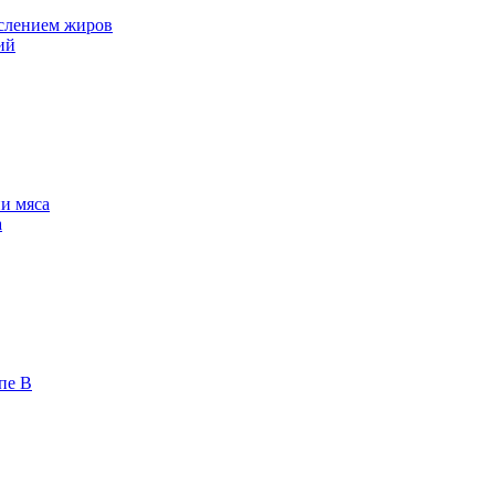
ислением жиров
ий
и мяса
а
пе В