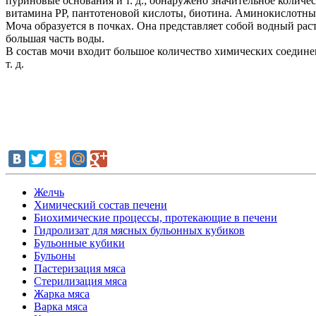
пуриновые основания и т. д.; обнаружено значительное количес
витамина PP, пантотеновой кислоты, биотина. Аминокислотный 
Моча образуется в почках. Она представляет собой водный ра
большая часть воды.
В состав мочи входит большое количество химических соедине
т. д.
Желчь
Химический состав печени
Биохимические процессы, протекающие в печени
Гидролизат для мясных бульонных кубиков
Бульонные кубики
Бульоны
Пастеризация мяса
Стерилизация мяса
Жарка мяса
Варка мяса