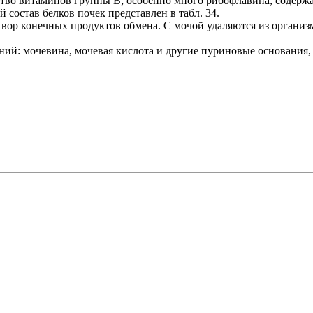
тво витаминов группы В; особенно много рибофлавина, содержани
состав белков почек представлен в табл. 34.
створ конечных продуктов обмена. С мочой удаляются из органи
ний: мочевина, мочевая кислота и другие пуриновые основания,