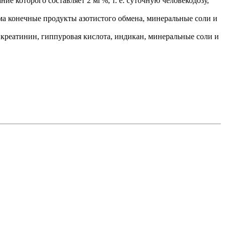
е которого составляет 2 мг%, т. е. суточную человекодозу,
зма конечные продукты азотистого обмена, минеральные соли и
 креатинин, гиппуровая кислота, индикан, минеральные соли и