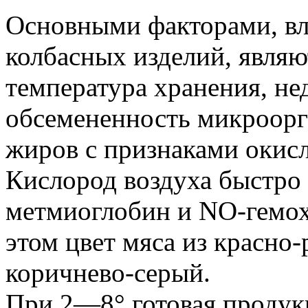
Основными факторами, в
колбасных изделий, являю
температура хранения, не
обсемененность микроорг
жиров с признаками окис
Кислород воздуха быстро
метмиоглобин и NО-гемох
этом цвет мяса из красно-
коричнево-серый.
При 2—8° готовая продук