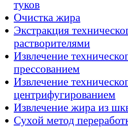
туков
Очистка жира
Экстракция техническо
растворителями
Извлечение техническо
прессованием
Извлечение техническо
центрифугированием
Извлечение жира из шк
Сухой метод переработ