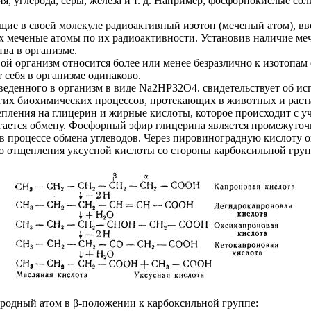
, углерода, серы, железа и т. д. Например, фосфорнокислые со
ие в своей молекуле радиоактивный изотоп (меченый атом), вв
меченые атомы по их радиоактивности. Установив наличие меч
ва в организме.
й организм относится более или менее безразлично к изотопам 
себя в организме одинаково.
еденного в организм в виде Na2НP32O4. свидетельствует об ис
гих биохимических процессов, протекающих в животных и раст
епления на глицерин и жирные кислоты, которое происходит с у
ается обмену. Фосфорный эфир глицерина является промежуточн
 в процессе обмена углеводов. Через пировиноградную кислоту 
о отщепления уксусной кислоты со стороны карбоксильной гру
леродный атом в β-положении к карбоксильной группе: