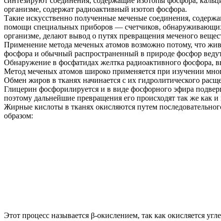
синтезируют соединения, содержащие изотопы фосфора, кальция
организме, содержат радиоактивный изотоп фосфора.
Такие искусственно полученные меченые соединения, содержащ
помощи специальных приборов — счетчиков, обнаруживающих 
организме, делают вывод о путях превращения меченого вещест
Применение метода меченых атомов возможно потому, что живо
фосфора и обычный распространенный в природе фосфор ведут 
Обнаружение в фосфатидах желтка радиоактивного фосфора, вв
Метод меченых атомов широко применяется при изучении мно
Обмен жиров в тканях начинается с их гидролитического расщ
Глицерин фосфорилируется и в виде фосфорного эфира подверг
поэтому дальнейшие превращения его происходят так же как и
Жирные кислоты в тканях окисляются путем последовательног
образом:
Этот процесс называется β-окислением, так как окисляется уг