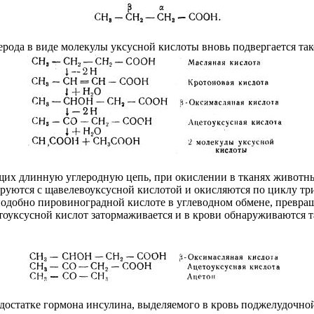
рода в виде молекулы уксусной кислоты вновь подвергается так
их длинную углеродную цепь, при окислении в тканях животных
ируются с щавелевоуксусной кислотой и окисляются по циклу тр
подобно пировиноградной кислоте в углеводном обмене, превра
оуксусной кислот затормаживается и в крови обнаруживаются т
остатке гормона инсулина, выделяемого в кровь поджелудочной