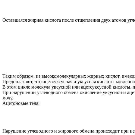
Оставшаяся жирная кислота после отщепления двух атомов угле
Таким образом, из высокомолекулярных жирных кислот, имеющ
Предполагают, что ацетоуксусная и уксусная кислоты конденс
В этом цикле молекула уксусной или ацетоуксусной кислоты, 
При нарушении углеводного обмена окисление уксусной и ацет
мочу.
Ацетоновые тела:
Нарушение углеводного и жирового обмена происходит при нед