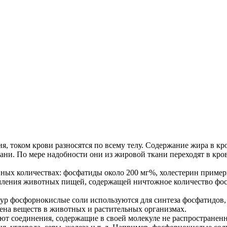
 током крови разносятся по всему телу. Содержание жира в кро
ани. По мере надобности они из жировой ткани переходят в кро
нных количествах: фосфатиды около 200 мг%, холестерин приме
ения животных пищей, содержащей ничтожное количество фосфа
ур фосфорнокислые соли используются для синтеза фосфатидов,
ена веществ в животных и растительных организмах.
уют соединения, содержащие в своей молекуле не распространен