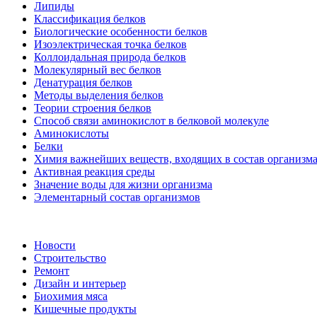
Липиды
Классификация белков
Биологические особенности белков
Изоэлектрическая точка белков
Коллоидальная природа белков
Молекулярный вес белков
Денатурация белков
Методы выделения белков
Теории строения белков
Способ связи аминокислот в белковой молекуле
Аминокислоты
Белки
Химия важнейших веществ, входящих в состав организм
Активная реакция среды
Значение воды для жизни организма
Элементарный состав организмов
Новости
Строительство
Ремонт
Дизайн и интерьер
Биохимия мяса
Кишечные продукты