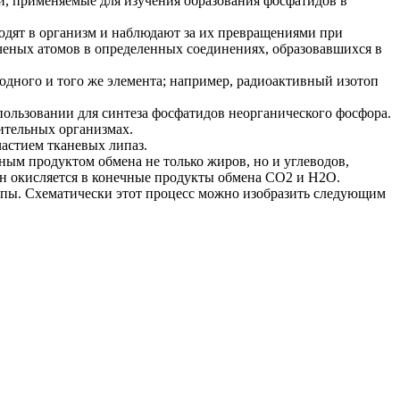
ли, применяемые для изучения образования фосфатидов в
одят в организм и наблюдают за их превращениями при
еных атомов в определенных соединениях, образовавшихся в
одного и того же элемента; например, радиоактивный изотоп
пользовании для синтеза фосфатидов неорганического фосфора.
ительных организмах.
частием тканевых липаз.
ым продуктом обмена не только жиров, но и углеводов,
он окисляется в конечные продукты обмена CO2 и H2O.
ппы. Схематически этот процесс можно изобразить следующим