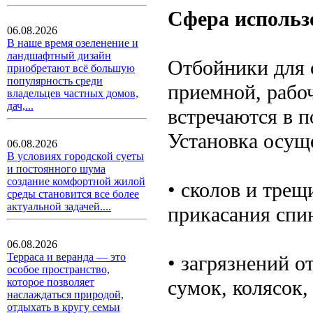
Сфера использ
06.08.2026
В наше время озеленение и
ландшафтный дизайн
Отбойники для 
приобретают всё большую
популярность среди
приемной, рабоч
владельцев частных домов,
дач,...
встречаются в 
Установка осуще
06.08.2026
В условиях городской суеты
и постоянного шума
создание комфортной жилой
• сколов и трещ
среды становится все более
актуальной задачей....
прикасания спин
06.08.2026
Терраса и веранда — это
• загрязнений о
особое пространство,
сумок, колясок,
которое позволяет
наслаждаться природой,
отдыхать в кругу семьи