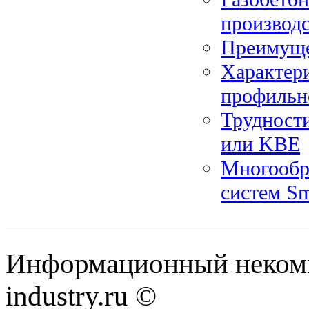
производс
Преимуще
Характер
профильн
Трудности
или KBE
Многообр
систем Sm
Информационный некомм
industry.ru ©