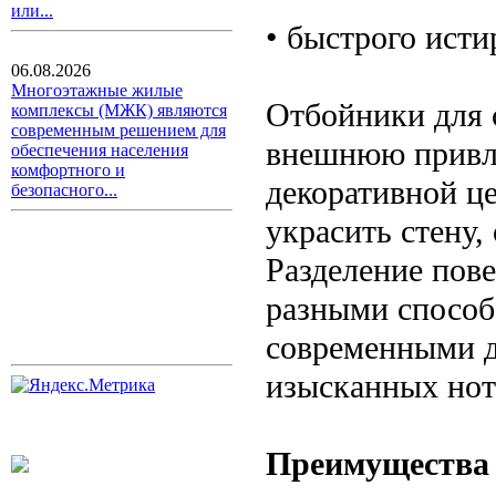
или...
• быстрого исти
06.08.2026
Многоэтажные жилые
Отбойники для 
комплексы (МЖК) являются
современным решением для
внешнюю привле
обеспечения населения
комфортного и
декоративной ц
безопасного...
украсить стену,
Разделение пове
разными способ
современными 
изысканных нот
Преимущества 