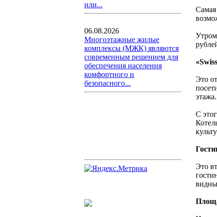
или...
Самая
возмож
06.08.2026
Утром
Многоэтажные жилые
рублей
комплексы (МЖК) являются
современным решением для
«Swis
обеспечения населения
комфортного и
Это о
безопасного...
посети
этажа.
С это
Котел
культ
Гости
Это в
гости
видны
Площ