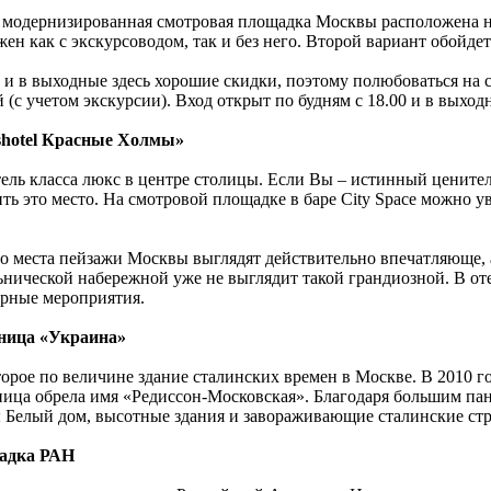
 модернизированная смотровая площадка Москвы расположена н
ен как с экскурсоводом, так и без него. Второй вариант обойдет
 и в выходные здесь хорошие скидки, поэтому полюбоваться на с
 (с учетом экскурсии). Вход открыт по будням с 18.00 и в выходн
shotel Красные Холмы»
тель класса люкс в центре столицы. Если Вы – истинный цените
ть это место. На смотровой площадке в баре City Space можно у
го места пейзажи Москвы выглядят действительно впечатляюще, 
ьнической набережной уже не выглядит такой грандиозной. В от
урные мероприятия.
ница «Украина»
торое по величине здание сталинских времен в Москве. В 2010 г
ница обрела имя «Редиссон-Московская». Благодаря большим па
 Белый дом, высотные здания и завораживающие сталинские стр
адка РАН