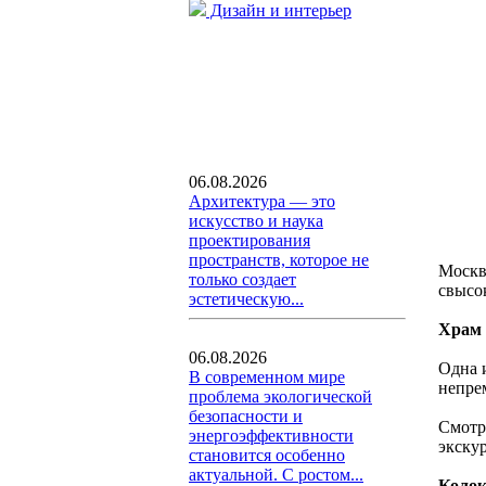
Дизайн и интерьер
06.08.2026
Архитектура — это
искусство и наука
проектирования
пространств, которое не
Москв
только создает
свысо
эстетическую...
Храм 
06.08.2026
Одна 
В современном мире
непре
проблема экологической
безопасности и
Смотр
энергоэффективности
экску
становится особенно
актуальной. С ростом...
Колок