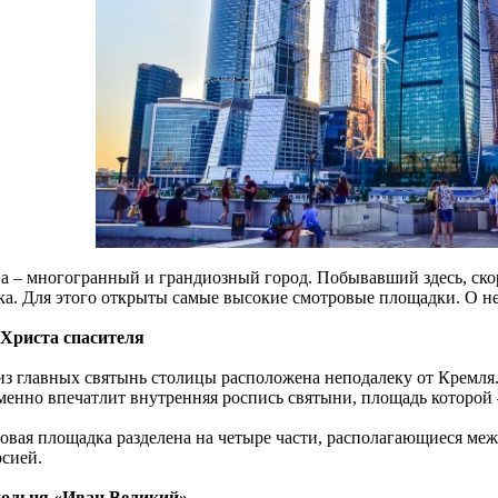
а – многогранный и грандиозный город. Побывавший здесь, скоре
ка. Для этого открыты самые высокие смотровые площадки. О не
Христа спасителя
из главных святынь столицы расположена неподалеку от Кремля. 
менно впечатлит внутренняя роспись святыни, площадь которой –
овая площадка разделена на четыре части, располагающиеся межд
рсией.
ольня «Иван Великий»