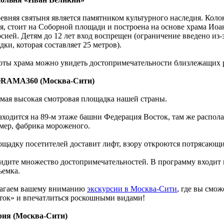
ревняя святыня является памятником культурного наследия. Коло
я, стоит на Соборной площади и построена на основе храма Иоан
рсией. Детям до 12 лет вход воспрещен (ограничение введено и
ки, которая составляет 25 метров).
оты храма можно увидеть достопримечательности близлежащих 
RAMA360 (Москва-Сити)
амая высокая смотровая площадка нашей страны.
аходится на 89-м этаже башни Федерация Восток, там же распол
мер, фабрика мороженого.
ощадку посетителей доставит лифт, взору откроются потрясающ
идите множество достопримечательностей. В программу входит 
ъемка.
агаем вашему вниманию
экскурсии в Москва-Сити
, где вы смо
ток» и впечатлиться роскошными видами!
ия (Москва-Сити)