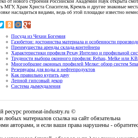
еко от нового строения Российской Академии Наук открыта смот
ть МГУ, Храм Христа Спасителя, Кремль и другие знаковые мест
новке насладиться видами, ведь об этой площадке известно немн
Посуда из Чехии Богемия
Газобетон: достоинства материала и особенности производ
Преимущества аренды склада-контейнера
Характеристики профиля Рехау Интелио и профильной сис
Трудности выбора оконного профиля: Rehau, Melke или K
Многообразие оконных профилей Мелке: обзор систем Smart
Резервуары для воды и нефтепродуктов
Как правильно купить дачу
Лепной гипсовый декор
Система дымоудаления
ресурс promeat-industry.ru ©
 любых материалов ссылка на сайт обязательна
ими авторами, и если ваши права нарушены - обратите