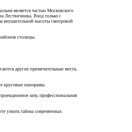
кольня является частью Московского
а Лествичника. Вход только с
з-за внушительной высоты смотровой
районов столицы.
агаются другие примечательные места,
ие круговые панорамы.
проекционное шоу, профессиональная
жете узнать тайны современных