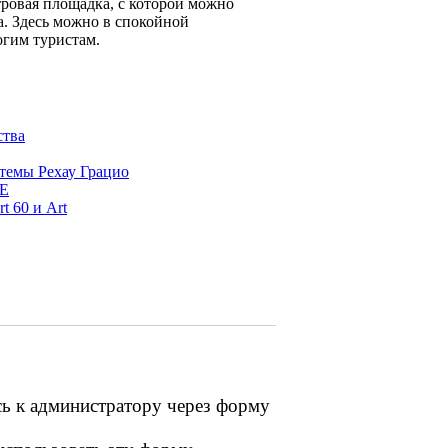
ровая площадка, с которой можно
а. Здесь можно в спокойной
огим туристам.
ства
темы Рехау Грацио
BE
 60 и Art
сь к администратору через форму