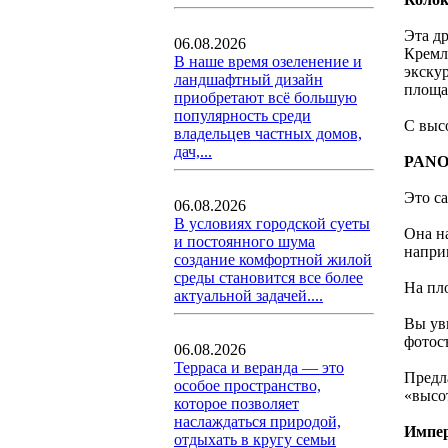
Эта д
06.08.2026
Кремл
В наше время озеленение и
экску
ландшафтный дизайн
площад
приобретают всё большую
популярность среди
С выс
владельцев частных домов,
дач,...
PANO
Это с
06.08.2026
В условиях городской суеты
Она н
и постоянного шума
напри
создание комфортной жилой
среды становится все более
На пл
актуальной задачей....
Вы ув
фотос
06.08.2026
Терраса и веранда — это
Предл
особое пространство,
«высо
которое позволяет
наслаждаться природой,
Импер
отдыхать в кругу семьи