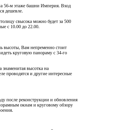
а 56-м этаже башни Империя. Вход
ся дешевле.
толицу свысока можно будет за 500
ые с 10.00 до 22.00.
ль высоты, Вам непременно стоит
видеть круговую панораму с 34-го
а знаменитая высотка на
еле проводятся и другие интересные
оду после реконструкции и обновления
норамным окнам и круговому обзору
оения.