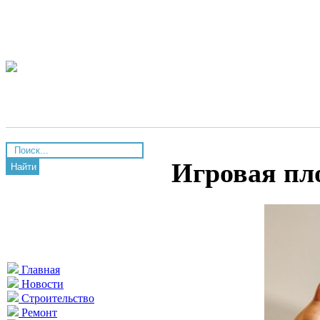
Игровая пл
Найти
Главная
Новости
Строительство
Ремонт