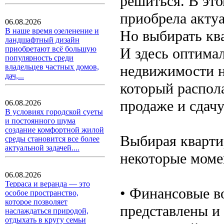
решиться. В это
приобрела актуа
06.08.2026
В наше время озеленение и
Но выбирать кв
ландшафтный дизайн
приобретают всё большую
И здесь оптима
популярность среди
недвижимости н
владельцев частных домов,
дач,...
который распол
продаже и сдачу
06.08.2026
В условиях городской суеты
и постоянного шума
создание комфортной жилой
Выбирая кварти
среды становится все более
актуальной задачей....
некоторые моме
06.08.2026
Терраса и веранда — это
• Финансовые в
особое пространство,
которое позволяет
представлены и
наслаждаться природой,
отдыхать в кругу семьи