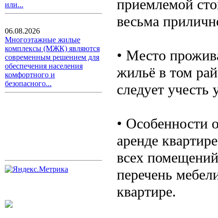
приемлемой сто
или...
весьма приличн
06.08.2026
Многоэтажные жилые
комплексы (МЖК) являются
• Место прожив
современным решением для
обеспечения населения
жильё в том рай
комфортного и
безопасного...
следует учесть 
• Особенности о
аренде квартир
всех помещений
перечень мебели
квартире.