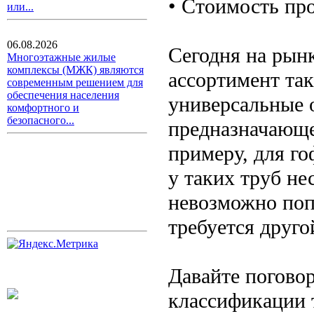
• Стоимость пр
или...
06.08.2026
Сегодня на рын
Многоэтажные жилые
комплексы (МЖК) являются
ассортимент та
современным решением для
обеспечения населения
универсальные 
комфортного и
безопасного...
предназначающе
примеру, для го
у таких труб не
невозможно поп
требуется друго
Давайте погово
классификации 