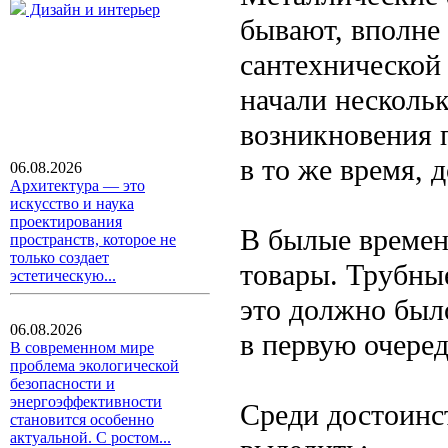
Дизайн и интерьер
бывают, вполне
сантехнической
начали нескольк
возникновения п
в то же время, 
06.08.2026
Архитектура — это
искусство и наука
проектирования
В былые времен
пространств, которое не
только создает
товары. Трубные
эстетическую...
это должно был
06.08.2026
в первую очере
В современном мире
проблема экологической
безопасности и
энергоэффективности
Среди достоинс
становится особенно
актуальной. С ростом...