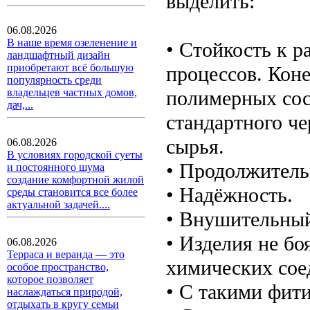
выделить:
06.08.2026
В наше время озеленение и
• Стойкость к 
ландшафтный дизайн
приобретают всё большую
процессов. Коне
популярность среди
полимерных сост
владельцев частных домов,
дач,...
стандартного че
сырья.
06.08.2026
В условиях городской суеты
• Продолжитель
и постоянного шума
создание комфортной жилой
• Надёжность.
среды становится все более
актуальной задачей....
• Внушительный
• Изделия не бо
06.08.2026
Терраса и веранда — это
химических сое
особое пространство,
которое позволяет
• С такими фити
наслаждаться природой,
отдыхать в кругу семьи