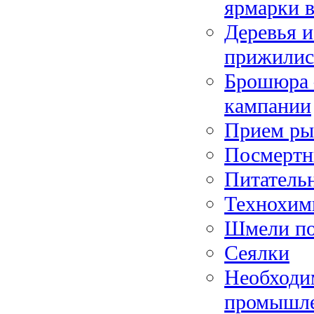
ярмарки 
Деревья и
прижилис
Брошюра 
кампании
Прием ры
Посмертн
Питатель
Технохим
Шмели по
Сеялки
Необходим
промышл