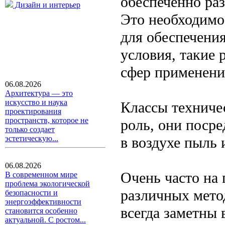
обеспеченно ра
Дизайн и интерьер
Это необходимо
для обеспечения
условия, такие
сфер применени
06.08.2026
Архитектура — это
искусство и наука
Классы техниче
проектирования
пространств, которое не
роль, они поср
только создает
в воздухе пыль
эстетическую...
06.08.2026
Очень часто на
В современном мире
проблема экологической
различных мето
безопасности и
энергоэффективности
всегда заметны 
становится особенно
актуальной. С ростом...