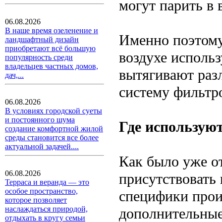
могут парить в 
06.08.2026
В наше время озеленение и
Именно поэтому,
ландшафтный дизайн
приобретают всё большую
воздухе исполь
популярность среди
владельцев частных домов,
вытягивают раз
дач,...
систему фильтр
06.08.2026
В условиях городской суеты
и постоянного шума
Где использую
создание комфортной жилой
среды становится все более
актуальной задачей....
Как было уже о
06.08.2026
присутствовать
Терраса и веранда — это
особое пространство,
специфики прои
которое позволяет
наслаждаться природой,
дополнительные
отдыхать в кругу семьи