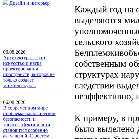
Дизайн и интерьер
Каждый год на 
выделяются мил
уполномоченные
сельского хозяй
Белплемживобъе
06.08.2026
Архитектура — это
собственным об
искусство и наука
проектирования
структурах нар
пространств, которое не
только создает
следствии выде
эстетическую...
неэффективно, и
06.08.2026
В современном мире
проблема экологической
К примеру, в пр
безопасности и
энергоэффективности
было выделено д
становится особенно
актуальной. С ростом...