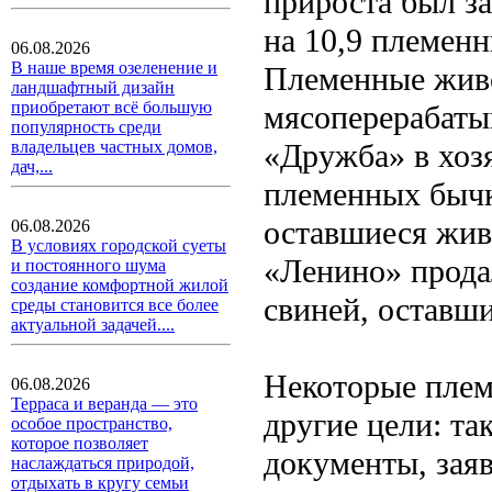
прироста был за
на 10,9 племенн
06.08.2026
В наше время озеленение и
Племенные живот
ландшафтный дизайн
приобретают всё большую
мясоперерабаты
популярность среди
«Дружба» в хоз
владельцев частных домов,
дач,...
племенных бычко
оставшиеся жив
06.08.2026
В условиях городской суеты
«Ленино» продал
и постоянного шума
создание комфортной жилой
свиней, оставш
среды становится все более
актуальной задачей....
Некоторые плем
06.08.2026
Терраса и веранда — это
другие цели: та
особое пространство,
которое позволяет
документы, заяв
наслаждаться природой,
отдыхать в кругу семьи