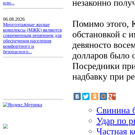
незаконно получ
или...
06.08.2026
Помимо этого, 
Многоэтажные жилые
комплексы (МЖК) являются
обстановкой с 
современным решением для
обеспечения населения
девяносто восем
комфортного и
безопасного...
долларов было 
Посредники при
надбавку при ре
Свинина б
Удар по р
Частная 