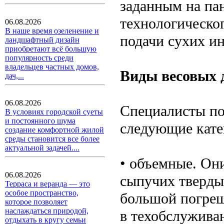
заданным на па
технологическог
06.08.2026
В наше время озеленение и
подачи сухих и
ландшафтный дизайн
приобретают всё большую
популярность среди
владельцев частных домов,
Виды весовых 
дач,...
06.08.2026
Специалисты п
В условиях городской суеты
и постоянного шума
следующие кате
создание комфортной жилой
среды становится все более
актуальной задачей....
• объемные. Он
06.08.2026
сыпучих тверды
Терраса и веранда — это
особое пространство,
большой погреш
которое позволяет
наслаждаться природой,
в техобслужива
отдыхать в кругу семьи