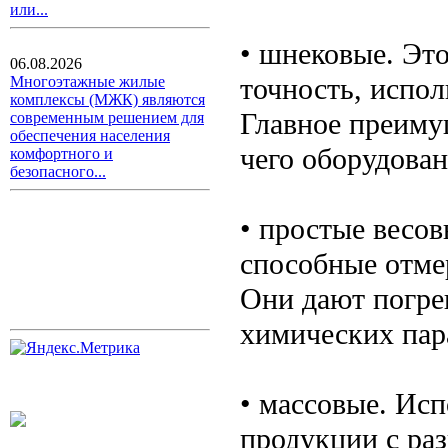
или...
• шнековые. Это
06.08.2026
точность, испол
Многоэтажные жилые
комплексы (МЖК) являются
Главное преиму
современным решением для
обеспечения населения
чего оборудован
комфортного и
безопасного...
• простые весов
способные отмер
Они дают погреш
химических пар
• массовые. Ис
продукции с ра