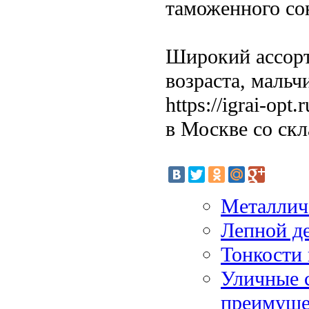
таможенного со
Широкий ассорт
возраста, мальч
https://igrai-op
в Москве со скл
Металличе
Лепной де
Тонкости 
Уличные с
преимуще