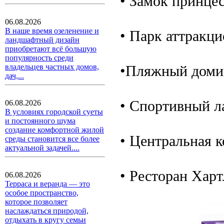
• Замок принцес
06.08.2026
В наше время озеленение и
• Парк аттракци
ландшафтный дизайн
приобретают всё большую
популярность среди
•Пляжный доми
владельцев частных домов,
дач,...
• Спортивный л
06.08.2026
В условиях городской суеты
и постоянного шума
создание комфортной жилой
• Центральная к
среды становится все более
актуальной задачей....
• Ресторан Харт
06.08.2026
Терраса и веранда — это
особое пространство,
которое позволяет
наслаждаться природой,
отдыхать в кругу семьи