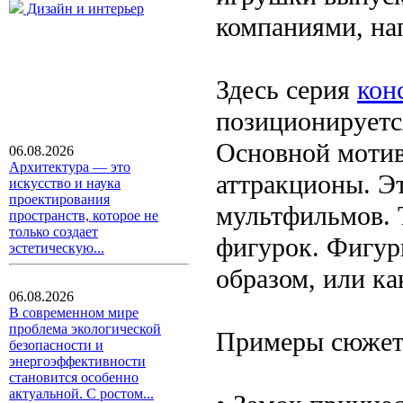
Дизайн и интерьер
компаниями, на
Здесь серия
кон
позиционируется
Основной мотив
06.08.2026
Архитектура — это
аттракционы. Э
искусство и наука
проектирования
мультфильмов. 
пространств, которое не
только создает
фигурок. Фигур
эстетическую...
образом, или ка
06.08.2026
В современном мире
проблема экологической
Примеры сюжето
безопасности и
энергоэффективности
становится особенно
актуальной. С ростом...