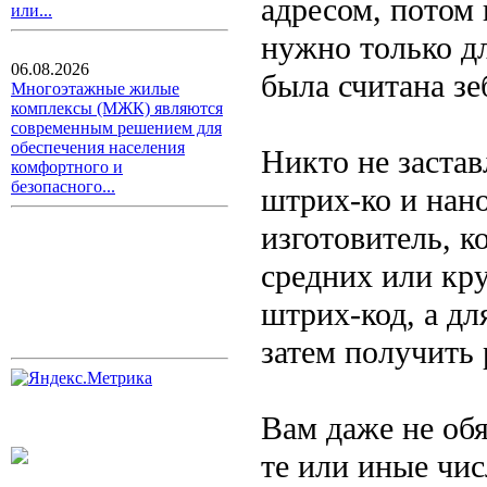
адресом, потом 
или...
нужно только дл
06.08.2026
была считана зе
Многоэтажные жилые
комплексы (МЖК) являются
современным решением для
обеспечения населения
Никто не застав
комфортного и
безопасного...
штрих-ко и нано
изготовитель, к
средних или кр
штрих-код, а дл
затем получить
Вам даже не обя
те или иные чис