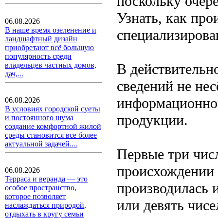
поскольку очер
Узнать, как пр
06.08.2026
В наше время озеленение и
специализирова
ландшафтный дизайн
приобретают всё большую
популярность среди
В действительн
владельцев частных домов,
дач,...
сведений не нес
информационной
06.08.2026
В условиях городской суеты
продукции.
и постоянного шума
создание комфортной жилой
среды становится все более
актуальной задачей....
Первые три числ
происхождении 
06.08.2026
Терраса и веранда — это
производилась 
особое пространство,
которое позволяет
или девять чисе
наслаждаться природой,
отдыхать в кругу семьи