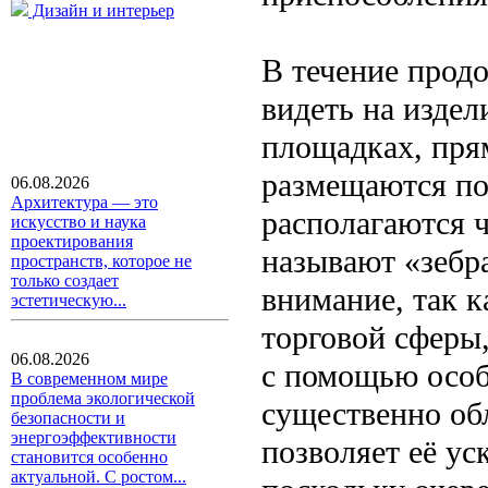
Дизайн и интерьер
В течение прод
видеть на изде
площадках, пря
размещаются пол
06.08.2026
Архитектура — это
располагаются ч
искусство и наука
проектирования
называют «зебр
пространств, которое не
только создает
внимание, так к
эстетическую...
торговой сферы
06.08.2026
с помощью особо
В современном мире
проблема экологической
существенно об
безопасности и
энергоэффективности
позволяет её ус
становится особенно
актуальной. С ростом...