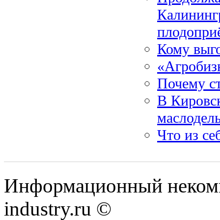
Калининг
плодопри
Кому выг
«Агробизн
Почему ст
В Кировс
маслодель
Что из се
Информационный некомм
industry.ru ©