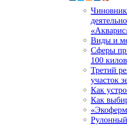
Чиновник
деятельн
«Акварис
Виды и м
Сферы пр
100 килов
Третий ре
участок з
Как устр
Как выби
«Экоферм
Рулонный 