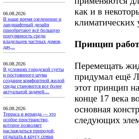
применяются дл
как и в некотор
06.08.2026
В наше время озеленение и
климатических 
ландшафтный дизайн
приобретают всё большую
популярность среди
Принцип работ
владельцев частных домов,
дач,...
Перемещать жи
06.08.2026
В условиях городской суеты
придумал ещё Л
и постоянного шума
создание комфортной жилой
этот принцип на
среды становится все более
актуальной задачей....
конце 17 века в
основная констр
06.08.2026
Терраса и веранда — это
следующих элем
особое пространство,
которое позволяет
наслаждаться природой,
отдыхать в кругу семьи