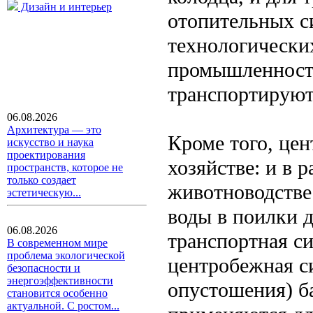
Дизайн и интерьер
отопительных с
технологически
промышленнос
транспортируют
06.08.2026
Архитектура — это
Кроме того, це
искусство и наука
проектирования
хозяйстве: и в 
пространств, которое не
только создает
животноводстве 
эстетическую...
воды в поилки д
06.08.2026
транспортная си
В современном мире
проблема экологической
центробежная с
безопасности и
энергоэффективности
опустошения) б
становится особенно
актуальной. С ростом...