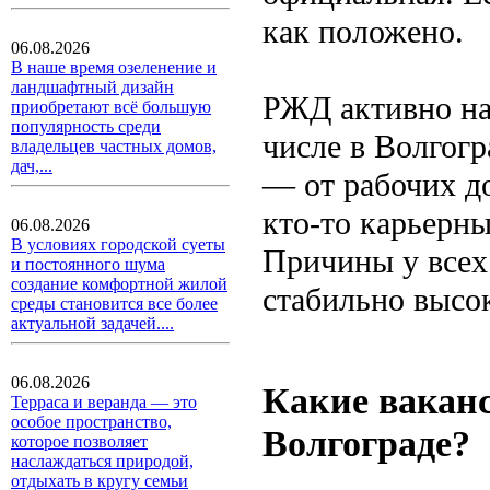
как положено.
06.08.2026
В наше время озеленение и
ландшафтный дизайн
РЖД активно нан
приобретают всё большую
популярность среди
числе в Волгогр
владельцев частных домов,
дач,...
— от рабочих д
кто-то карьерны
06.08.2026
В условиях городской суеты
Причины у всех
и постоянного шума
создание комфортной жилой
стабильно высо
среды становится все более
актуальной задачей....
06.08.2026
Какие ваканс
Терраса и веранда — это
особое пространство,
Волгограде?
которое позволяет
наслаждаться природой,
отдыхать в кругу семьи