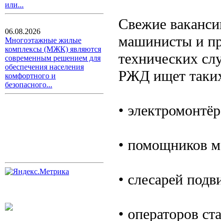
или...
Свежие ваканси
06.08.2026
машинисты и пр
Многоэтажные жилые
комплексы (МЖК) являются
технических сл
современным решением для
обеспечения населения
РЖД ищет таких
комфортного и
безопасного...
• электромонтёр
• помощников м
• слесарей подв
• операторов ст