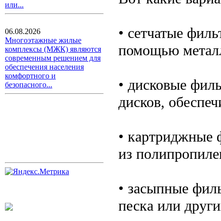
или...
• сетчатые фил
06.08.2026
Многоэтажные жилые
помощью металл
комплексы (МЖК) являются
современным решением для
обеспечения населения
комфортного и
• дисковые фил
безопасного...
дисков, обеспе
• картриджные 
из полипропиле
• засыпные филь
песка или други