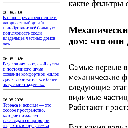
какие фильтры 
06.08.2026
В наше время озеленение и
ландшафтный дизайн
Механически
приобретают всё большую
популярность среди
дом: что они
владельцев частных домов,
дач,...
06.08.2026
В условиях городской суеты
Самые первые в
и постоянного шума
создание комфортной жилой
механические ф
среды становится все более
актуальной задачей....
следующие этап
видимые частиц
06.08.2026
Работают прост
Терраса и веранда — это
особое пространство,
которое позволяет
наслаждаться природой,
Вот какие вариа
отдыхать в кругу семьи