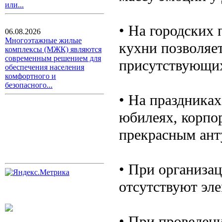
или...
• На городских
06.08.2026
Многоэтажные жилые
кухни позволяет
комплексы (МЖК) являются
современным решением для
присутствующих
обеспечения населения
комфортного и
безопасного...
• На праздниках
юбилеях, корпор
прекрасным ант
• При организац
отсутствуют эл
• При проведени