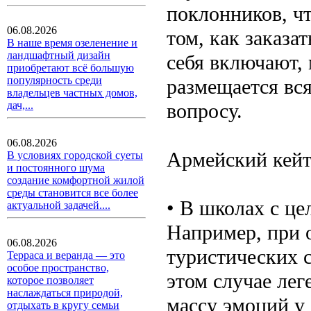
поклонников, ч
06.08.2026
том, как заказа
В наше время озеленение и
ландшафтный дизайн
себя включают,
приобретают всё большую
популярность среди
размещается вс
владельцев частных домов,
вопросу.
дач,...
06.08.2026
Армейский кейт
В условиях городской суеты
и постоянного шума
создание комфортной жилой
среды становится все более
• В школах с ц
актуальной задачей....
Например, при 
06.08.2026
туристических с
Терраса и веранда — это
особое пространство,
этом случае ле
которое позволяет
наслаждаться природой,
массу эмоций у 
отдыхать в кругу семьи