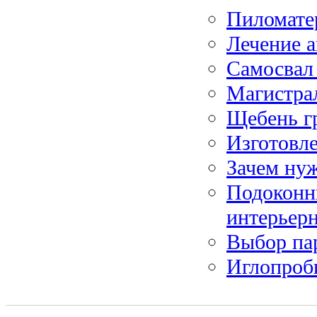
Пиломате
Лечение а
Самосвал
Магистра
Щебень г
Изготовл
Зачем ну
Подоконни
интерьер
Выбор па
Иглопроб