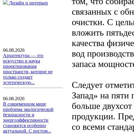
том, что собира
Дизайн и интерьер
связанных с об
очистки. С цел
вложить пятьде
качества физич
06.08.2026
вод производств
Архитектура — это
искусство и наука
запаса мощност
проектирования
пространств, которое не
только создает
Следует отмети
эстетическую...
Запад» на пяти
06.08.2026
больше двухсот
В современном мире
проблема экологической
продукции. Пре
безопасности и
энергоэффективности
со всеми станд
становится особенно
актуальной. С ростом...