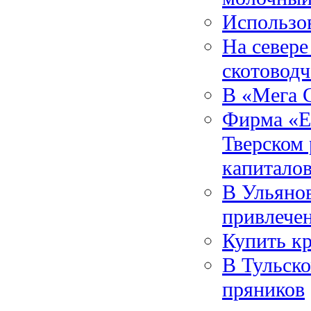
Использов
На севере
скотоводч
В «Мега 
Фирма «Ев
Тверском 
капитало
В Ульянов
привлече
Купить к
В Тульско
пряников