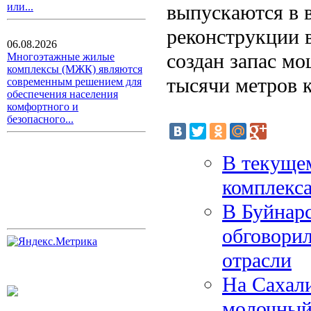
выпускаются в 
или...
реконструкции 
06.08.2026
создан запас м
Многоэтажные жилые
комплексы (МЖК) являются
тысячи метров 
современным решением для
обеспечения населения
комфортного и
безопасного...
В текущем
комплекса
В Буйнар
обговорил
отрасли
На Сахали
молочный