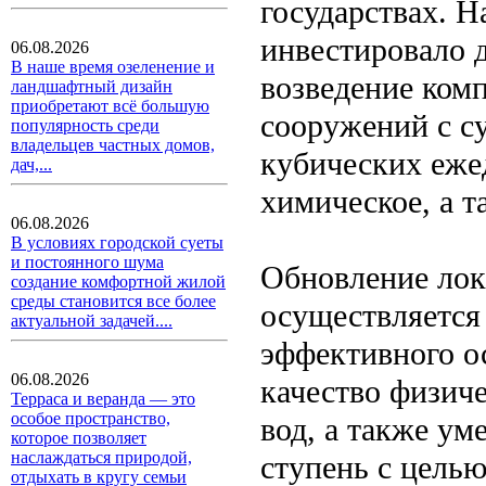
государствах. Н
инвестировало 
06.08.2026
В наше время озеленение и
возведение ком
ландшафтный дизайн
приобретают всё большую
сооружений с с
популярность среди
владельцев частных домов,
кубических еже
дач,...
химическое, а т
06.08.2026
В условиях городской суеты
и постоянного шума
Обновление лок
создание комфортной жилой
среды становится все более
осуществляется
актуальной задачей....
эффективного о
06.08.2026
качество физич
Терраса и веранда — это
особое пространство,
вод, а также у
которое позволяет
наслаждаться природой,
ступень с целью
отдыхать в кругу семьи