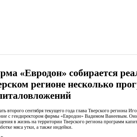
рма «Евродон» собирается реа
ерском регионе несколько про
питаловложений
ть второго сентября текущего года глава Тверского региона Иго
ание с гендиректором фирмы «Евродон» Вадимом Ванеевым. Он
щения в жизнь на территории Тверского региона программ капи
ботке мяса утки, а также индейки.