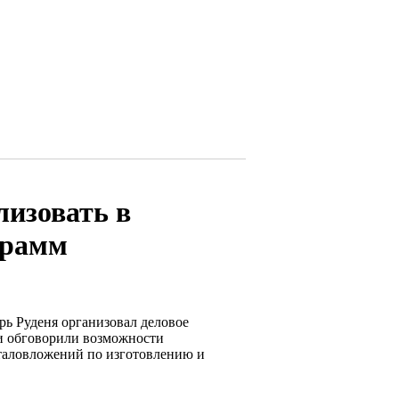
лизовать в
грамм
рь Руденя организовал деловое
и обговорили возможности
таловложений по изготовлению и