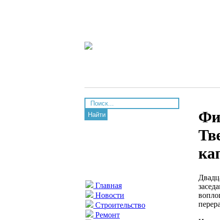
Фи
Найти
Тв
ка
Двадца
Главная
засед
вопло
Новости
перера
Строительство
Ремонт