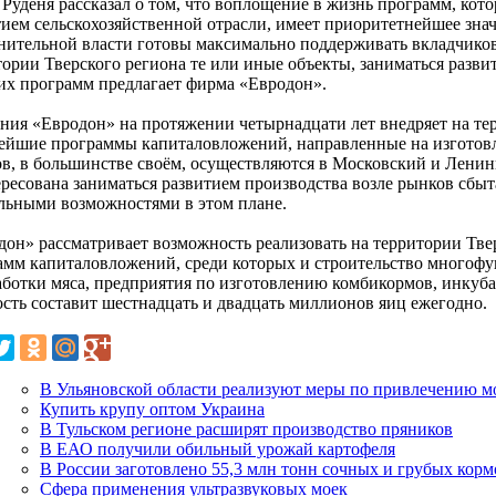
 Руденя рассказал о том, что воплощение в жизнь программ, кот
тием сельскохозяйственной отрасли, имеет приоритетнейшее зна
нительной власти готовы максимально поддерживать вкладчиков 
тории Тверского региона те или иные объекты, заниматься разви
ких программ предлагает фирма «Евродон».
ния «Евродон» на протяжении четырнадцати лет внедряет на те
ейшие программы капиталовложений, направленные на изготовл
ов, в большинстве своём, осуществляются в Московский и Ленин
ресована заниматься развитием производства возле рынков сбыта
льными возможностями в этом плане.
дон» рассматривает возможность реализовать на территории Твер
амм капиталовложений, среди которых и строительство многофу
аботки мяса, предприятия по изготовлению комбикормов, инкубат
сть составит шестнадцать и двадцать миллионов яиц ежегодно.
В Ульяновской области реализуют меры по привлечению м
Купить крупу оптом Украина
В Тульском регионе расширят производство пряников
В ЕАО получили обильный урожай картофеля
В России заготовлено 55,3 млн тонн сочных и грубых корм
Сфера применения ультразвуковых моек