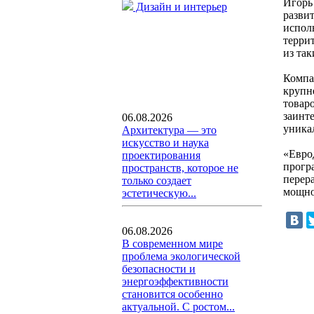
Игорь
Дизайн и интерьер
разви
испол
терри
из та
Компа
крупн
товар
заинте
06.08.2026
уника
Архитектура — это
искусство и наука
«Евро
проектирования
прогр
пространств, которое не
перер
только создает
мощно
эстетическую...
06.08.2026
В современном мире
проблема экологической
безопасности и
энергоэффективности
становится особенно
актуальной. С ростом...