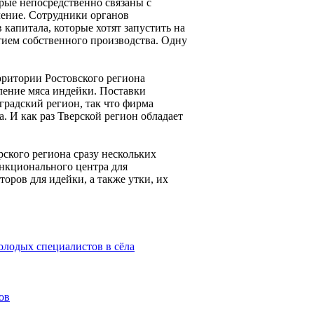
орые непосредственно связаны с
чение. Сотрудники органов
капитала, которые хотят запустить на
тием собственного производства. Одну
рритории Ростовского региона
ение мяса индейки. Поставки
градский регион, так что фирма
. И как раз Тверской регион обладает
ского региона сразу нескольких
нкционального центра для
оров для идейки, а также утки, их
олодых специалистов в сёла
ов