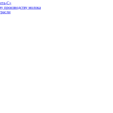
ита-С»
у производству молока
трасли