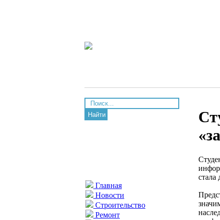
Ст
Найти
«з
Студе
инфор
стала 
Главная
Предс
Новости
значи
Строительство
насле
Ремонт