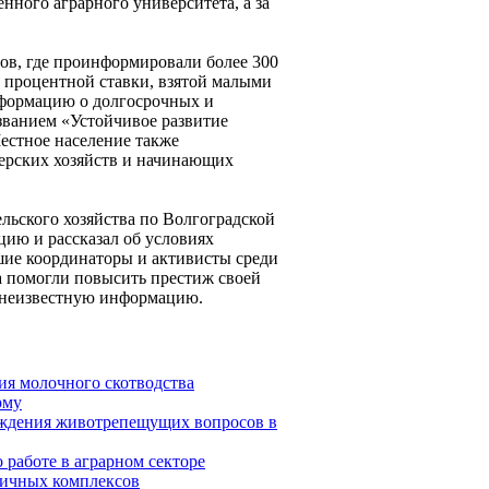
нного аграрного университета, а за
ов, где проинформировали более 300
 процентной ставки, взятой малыми
нформацию о долгосрочных и
азванием «Устойчивое развитие
Местное население также
ерских хозяйств и начинающих
льского хозяйства по Волгоградской
ию и рассказал об условиях
шие координаторы и активисты среди
а помогли повысить престиж своей
е неизвестную информацию.
ия молочного скотводства
рму
уждения животрепещущих вопросов в
 работе в аграрном секторе
личных комплексов