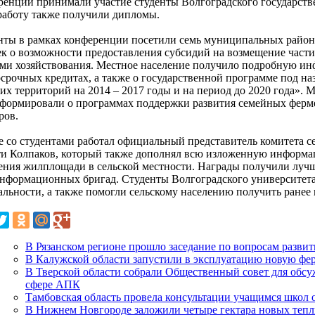
ренции принимали участие студенты Волгоградского государстве
работу также получили дипломы.
нты в рамках конференции посетили семь муниципальных район
ек о возможности предоставления субсидий на возмещение части
ми хозяйствования. Местное население получило подробную и
осрочных кредитах, а также о государственной программе под н
их территорий на 2014 – 2017 годы и на период до 2020 года». 
формировали о программах поддержки развития семейных ферм
ров.
е со студентами работал официальный представитель комитета се
ти Колпаков, который также дополнял всю изложенную информац
ения жилплощади в сельской местности. Награды получили луч
информационных бригад. Студенты Волгоградского университет
альности, а также помогли сельскому населению получить ране
В Рязанском регионе прошло заседание по вопросам развит
В Калужской области запустили в эксплуатацию новую фе
В Тверской области собрали Общественный совет для обс
сфере АПК
Тамбовская область провела консультации учащимся школ о
В Нижнем Новгороде заложили четыре гектара новых теп