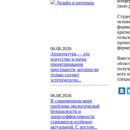
конфе
Дизайн и интерьер
свою 
Студе
челов
форма
кратк
сельск
проин
ферме
06.08.2026
Архитектура — это
Вмест
искусство и наука
облас
проектирования
получ
пространств, которое не
всех 
только создает
специ
эстетическую...
06.08.2026
В современном мире
проблема экологической
безопасности и
энергоэффективности
становится особенно
актуальной. С ростом...