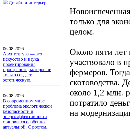
Дизайн и интерьер
Новоиспеченная
только для эко
целом.
06.08.2026
Около пяти лет
Архитектура — это
искусство и наука
участвовало в 
проектирования
пространств, которое не
фермеров. Тогда
только создает
скотоводства. Д
эстетическую...
около 1,2 млн. 
06.08.2026
потратило день
В современном мире
проблема экологической
на модернизаци
безопасности и
энергоэффективности
становится особенно
актуальной. С ростом...