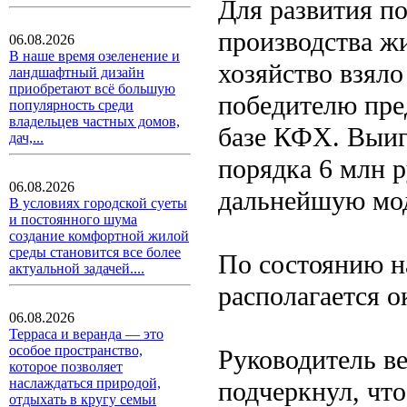
Для развития п
производства ж
06.08.2026
В наше время озеленение и
хозяйство взяло
ландшафтный дизайн
приобретают всё большую
победителю пред
популярность среди
владельцев частных домов,
базе КФХ. Выигр
дач,...
порядка 6 млн р
06.08.2026
дальнейшую мод
В условиях городской суеты
и постоянного шума
создание комфортной жилой
среды становится все более
По состоянию н
актуальной задачей....
располагается о
06.08.2026
Терраса и веранда — это
особое пространство,
Руководитель в
которое позволяет
наслаждаться природой,
подчеркнул, что
отдыхать в кругу семьи