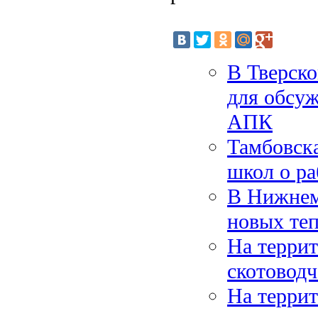
В Тверско
для обсу
АПК
Тамбовска
школ о ра
В Нижнем
новых те
На террит
скотоводч
На террит