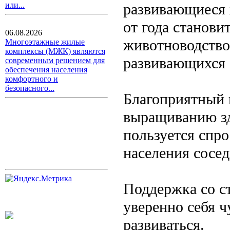
развивающиеся 
или...
от года станови
06.08.2026
животноводство
Многоэтажные жилые
комплексы (МЖК) являются
развивающихся 
современным решением для
обеспечения населения
комфортного и
безопасного...
Благоприятный 
выращиванию зд
пользуется спро
населения сосед
Поддержка со с
уверенно себя ч
развиваться.