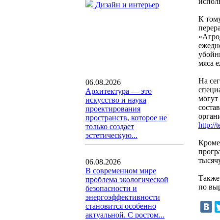
исполь
Дизайн и интерьер
К том
перер
«Агро
ежедн
убойн
мяса 
На се
06.08.2026
специ
Архитектура — это
могут
искусство и наука
соста
проектирования
орган
пространств, которое не
http://
только создает
эстетическую...
Кроме
прогр
тысяч
06.08.2026
В современном мире
Также
проблема экологической
по вы
безопасности и
энергоэффективности
становится особенно
актуальной. С ростом...