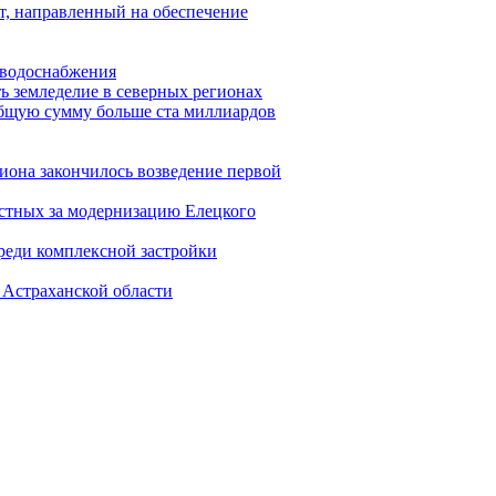
т, направленный на обеспечение
ь водоснабжения
ь земледелие в северных регионах
общую сумму больше ста миллиардов
иона закончилось возведение первой
астных за модернизацию Елецкого
ереди комплексной застройки
 Астраханской области