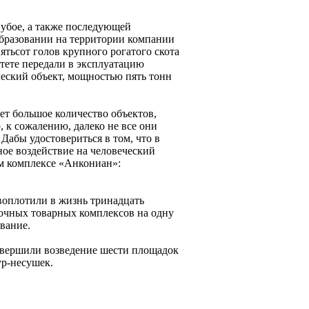
 убое, а также последующей
образовании на территории компании
ятьсот голов крупного рогатого скота
тете передали в эксплуатацию
еский объект, мощностью пять тонн
т большое количество объектов,
 к сожалению, далеко не все они
Дабы удостовериться в том, что в
ое воздействие на человеческий
ом комплексе «Анкониан»:
воплотили в жизнь тринадцать
очных товарных комплексов на одну
вание.
авершили возведение шести площадок
ур-несушек.