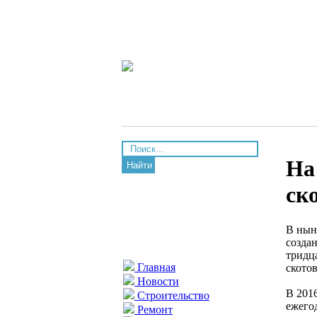
На
Найти
ск
В нын
созда
тридц
Главная
ското
Новости
В 201
Строительство
ежего
Ремонт