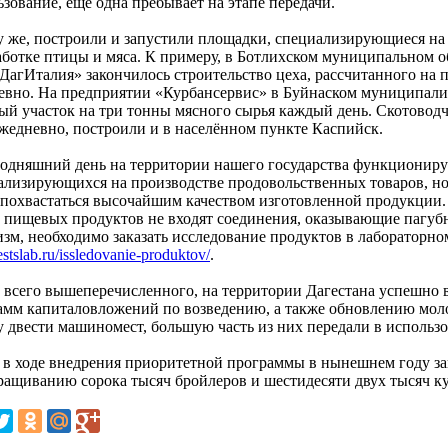
зование, ещё одна пребывает на этапе передачи.
у же, построили и запустили площадки, специализирующиеся на
аботке птицы и мяса. К примеру, в Ботлихском муниципальном 
ДагИталия» закончилось строительство цеха, рассчитанного на п
евно. На предприятии «Курбансервис» в Буйнаском муниципали
ый участок на три тонны мясного сырья каждый день. Скотоводч
ежедневно, построили и в населённом пункте Каспийск.
годняшний день на территории нашего государства функционируе
ализирующихся на производстве продовольственных товаров, но,
 похвастаться высочайшим качеством изготовленной продукции. 
в пищевых продуктов не входят соединения, оказывающие пагубн
изм, необходимо заказать исследование продуктов в лабораторн
testslab.ru/issledovanie-produktov/
.
 всего вышеперечисленного, на территории Дагестана успешно 
амм капиталовложений по возведению, а также обновлению мол
у двести машиномест, большую часть из них передали в использо
 в ходе внедрения приоритетной программы в нынешнем году з
ращиванию сорока тысяч бройлеров и шестидесяти двух тысяч к