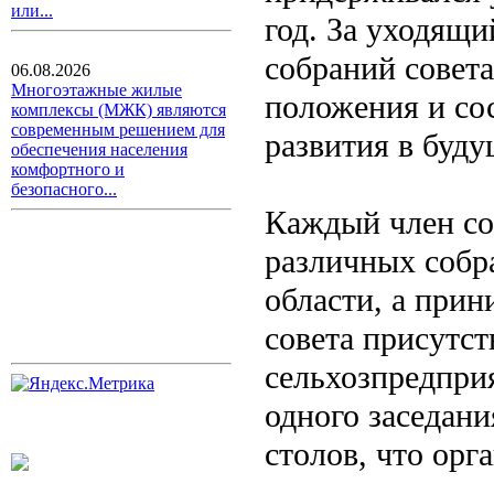
или...
год. За уходящи
собраний совет
06.08.2026
Многоэтажные жилые
положения и со
комплексы (МЖК) являются
современным решением для
развития в буду
обеспечения населения
комфортного и
безопасного...
Каждый член сов
различных собр
области, а прин
совета присутст
сельхозпредпри
одного заседани
столов, что орг