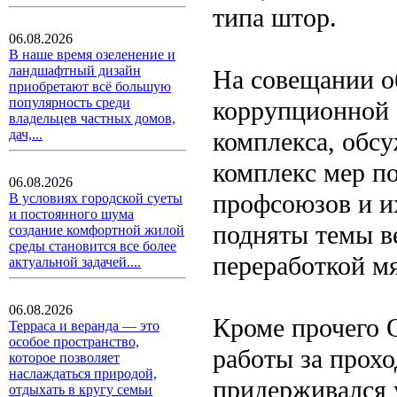
типа штор.
06.08.2026
В наше время озеленение и
ландшафтный дизайн
На совещании о
приобретают всё большую
популярность среди
коррупционной 
владельцев частных домов,
комплекса, обсу
дач,...
комплекс мер по
06.08.2026
профсоюзов и их
В условиях городской суеты
и постоянного шума
подняты темы в
создание комфортной жилой
среды становится все более
переработкой мя
актуальной задачей....
06.08.2026
Кроме прочего 
Терраса и веранда — это
особое пространство,
работы за прохо
которое позволяет
наслаждаться природой,
придерживался 
отдыхать в кругу семьи