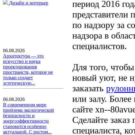
период 2016 год
Дизайн и интерьер
представители 
по надзору за с
надзора в облас
специалистов.
06.08.2026
Архитектура — это
искусство и наука
Для того, чтобы
проектирования
пространств, которое не
новый уют, не н
только создает
эстетическую...
заказать
рулонн
или залу. Более
06.08.2026
В современном мире
сайте xn--80avue
проблема экологической
безопасности и
Сделайте заказ 
энергоэффективности
становится особенно
специалиста, к
актуальной. С ростом...