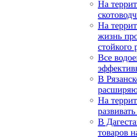
На террит
скотоводч
На террит
жизнь про
стойкого 
Все водое
эффектив
В Рязанск
расширяю
На терри
развивать
В Дагеста
товаров 