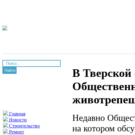
В Тверской 
Найти
Общественн
животрепещ
Главная
Недавно Общест
Новости
на котором обс
Строительство
Ремонт