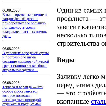
Один из самых г
06.08.2026
В наше время озеленение и
профлиста — эт
ландшафтный дизайн
приобретают всё большую
зависит качеств
популярность среди
владельцев частных домов,
несколько типо
дач,...
строительства о
06.08.2026
В условиях городской суеты
и постоянного шума
Виды
создание комфортной жилой
среды становится все более
актуальной задачей....
Заливку легко м
перед этим сде
06.08.2026
Терраса и веранда — это
— это столбчат
особое пространство,
которое позволяет
вкопанные
стал
наслаждаться природой,
отдыхать в кругу семьи