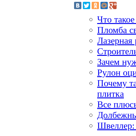
Что такое
Пломба св
Лазерная 
Строитель
Зачем ну
Рулон оц
Почему та
плитка
Все плюс
Долбежны
Швеллер: