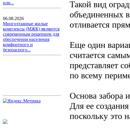
Такой вид оград
или...
объединенных в
06.08.2026
отливается прям
Многоэтажные жилые
комплексы (МЖК) являются
современным решением для
обеспечения населения
Еще один вариа
комфортного и
безопасного...
считается самы
представляет с
по всему перим
Основа забора 
Для ее создания
поскольку это 