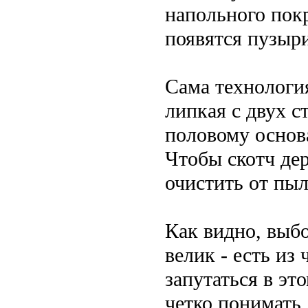
напольного покр
появятся пузыр
Сама технология
липкая с двух с
половому основ
Чтобы скотч де
очистить от пыл
Как видно, выб
велик - есть из
запутаться в эт
четко понимать,