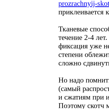
prozrachnyij-sko
приклеивается 
Тканевые спосо
течение 2-4 лет.
фиксация уже не
степени облежитс
сложно сдвинут
Но надо помнит
(самый распрос
и сжатиям при 
Поэтому скотч м