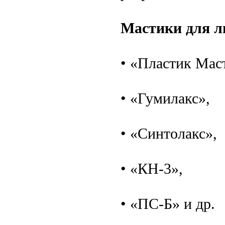
Мастики для л
• «Пластик Мас
• «Гумилакс»,
• «Синтолакс»,
• «КН-3»,
• «ПС-Б» и др.