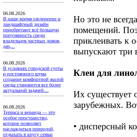
06.08.2026
Но это не всегд
В наше время озеленение и
ландшафтный дизайн
помещений. Поэ
приобретают всё большую
популярность среди
приклеивать к 
владельцев частных домов,
дач,...
выпускают три в
06.08.2026
В условиях городской суеты
Клеи для лино
и постоянного шума
создание комфортной жилой
среды становится все более
актуальной задачей....
Их существует о
зарубежных. Вот
06.08.2026
Терраса и веранда — это
особое пространство,
которое позволяет
• дисперсный к
наслаждаться природой,
отдыхать в кругу семьи