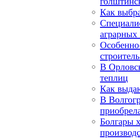
голштинс
Как выбра
Специали
аграрных
Особенно
строитель
В Орловск
теплиц
Как выдаю
В Волгог
приобрел
Болгары х
производс