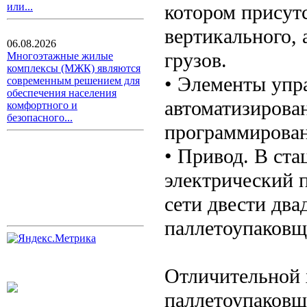
котором присутс
или...
вертикального,
06.08.2026
грузов.
Многоэтажные жилые
комплексы (МЖК) являются
• Элементы упр
современным решением для
обеспечения населения
автоматизирован
комфортного и
безопасного...
программирован
• Привод. В ст
электрический п
сети двести два
паллетоупаковщ
Отличительной 
паллетоупаковщ