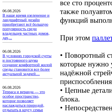
все сто процент
также полуавтом
06.08.2026
В наше время озеленение и
функций выполн
ландшафтный дизайн
приобретают всё большую
популярность среди
владельцев частных домов,
При этом
палле
дач,...
06.08.2026
• Поворотный с
В условиях городской суеты
и постоянного шума
которые нужно 
создание комфортной жилой
среды становится все более
надёжной стрейч
актуальной задачей....
приспособления
06.08.2026
• Цепные детали
Терраса и веранда — это
особое пространство,
блока.
которое позволяет
наслаждаться природой,
• Непосредстве
отдыхать в кругу семьи