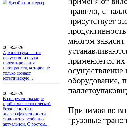
применяют вило
Дизайн и интерьер
правило, с пал
присутствует за
продуктивность
многом зависит 
06.08.2026
устанавливаютс
Архитектура — это
искусство и наука
применяется их 
проектирования
пространств, которое не
осуществление 
только создает
оборудование, 
эстетическую...
паллетоупаковщ
06.08.2026
В современном мире
проблема экологической
Принимая во вн
безопасности и
энергоэффективности
грузовые транс
становится особенно
актуальной. С ростом...