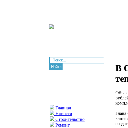
В 
Найти
те
Объек
рубле
компле
Главная
Глава
Новости
капит
Строительство
созда
Ремонт