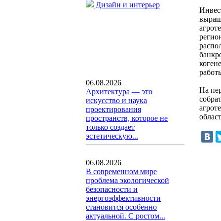
Дизайн и интерьер
Инвес
выращ
агрот
регио
распо
банкр
коген
работ
06.08.2026
На пе
Архитектура — это
собра
искусство и наука
агрот
проектирования
облас
пространств, которое не
только создает
эстетическую...
06.08.2026
В современном мире
проблема экологической
безопасности и
энергоэффективности
становится особенно
актуальной. С ростом...