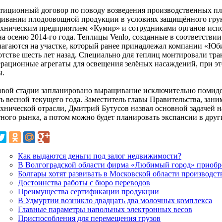
тиционный договор по поводу возведения производственных п
ивании плодоовощной продукции в условиях защищённого грун
ехническим предприятием «Кумир» и сотрудниками органов исп
на осеню 2014-го года. Теплицы Venlo, созданные в соответстви
лагаются на участке, который ранее принадлежал компании «Юб
отстве шесть лет назад. Специально для теплиц монтировали тр
ерационные агрегаты для освещения зелёных насаждений, при это
ы.
рвой стадии запланировано выращивание исключительно помид
ть весной текущего года. Заместитель главы Правительства, за
ехнической отрасли, Дмитрий Бутусов назвал основной задачей
тного рынка, а потом можно будет планировать экспансии в дру
Как выдаются деньги под залог недвижимости?
В Волгоградской области фирма «Любимый город» приобр
Болгары хотят развивать в Московской области производст
Достоинства работы с бюро переводов
Преимущества сертификации продукции
В Удмуртии возникло двадцать два молочных комплекса
Главные параметры напольных электронных весов
Приспособления для перемещения грузов