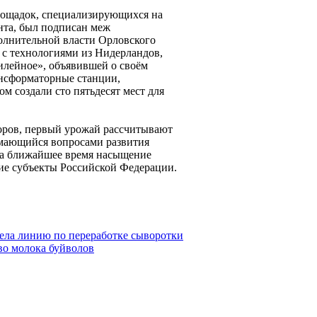
лощадок, специализирующихся на
та, был подписан меж
олнительной власти Орловского
и с технологиями из Нидерландов,
илейное», объявившей о своём
ансформаторные станции,
м создали сто пятьдесят мест для
оров, первый урожай рассчитывают
нимающийся вопросами развития
 на ближайшее время насыщение
гие субъекты Российской Федерации.
ела линию по переработке сыворотки
во молока буйволов