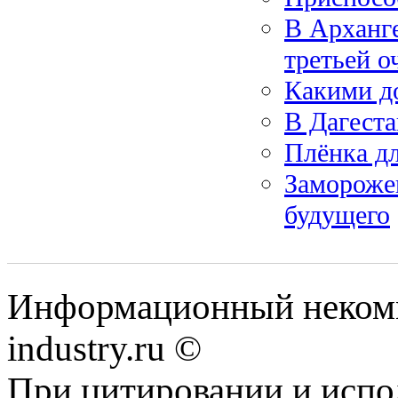
В Арханге
третьей о
Какими д
В Дагеста
Плёнка д
Замороже
будущего
Информационный некомм
industry.ru ©
При цитировании и испо