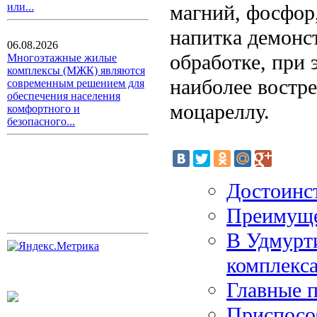
магний, фосфор,
или...
напитка демонс
06.08.2026
обработке, при 
Многоэтажные жилые
комплексы (МЖК) являются
наиболее востре
современным решением для
обеспечения населения
моцареллу.
комфортного и
безопасного...
Достоинст
Преимуще
В Удмурт
комплекс
Главные 
Приспосо