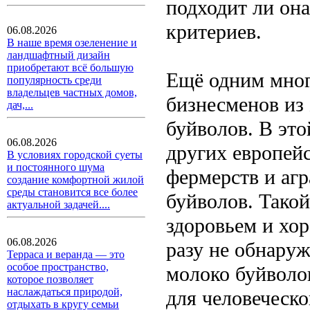
подходит ли она
критериев.
06.08.2026
В наше время озеленение и
ландшафтный дизайн
приобретают всё большую
Ещё одним мно
популярность среди
владельцев частных домов,
бизнесменов из
дач,...
буйволов. В это
06.08.2026
других европейс
В условиях городской суеты
и постоянного шума
фермерств и аг
создание комфортной жилой
среды становится все более
буйволов. Такой
актуальной задачей....
здоровьем и хо
06.08.2026
разу не обнаруж
Терраса и веранда — это
особое пространство,
молоко буйволо
которое позволяет
наслаждаться природой,
для человеческо
отдыхать в кругу семьи