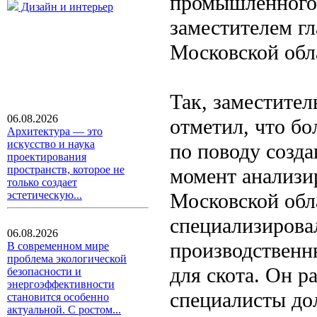
промышленного 
Дизайн и интерьер
заместителем г
Московской обл
Так, заместител
06.08.2026
отметил, что б
Архитектура — это
искусство и наука
по поводу созда
проектирования
пространств, которое не
момент анализи
только создает
Московской обл
эстетическую...
специализирова
06.08.2026
производственн
В современном мире
проблема экологической
для скота. Он р
безопасности и
энергоэффективности
специалисты до
становится особенно
актуальной. С ростом...