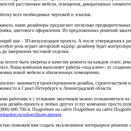
нностей расстановки мебели, освещения, декоративных элементо
аботку всех необходимых чертежей и эскизов.
равило, наши дизайнеры предлагают несколько предварительных
ровки, цветового оформления. Из предложенных решений заказч
ющий шаг - 3D-визуализация проекта. А после утверждения к ра
особую роль играет авторский надзор: дизайнер будет контролир
ь до завершения чистовой отделки.
ы хотите быть уверены в качестве ремонта на каждом этапе, рек
ексе. Наша компания выполняет работы «под ключ»: от создания
ановки новой мебели в обновленных помещениях.
апилон» занимается проектированием дизайна, строительством 
жимости в Санкт-Петербурге и Ленинградской области.
ими работами и с отзывами заказчиков можно познакомиться на оф
каза дизайн-проекта и любых других услуг компании просто позв
(800) 600-700-4. Подробнее на сайте Подробнее на сайте Подробн
/tetrapilon.ru/uslugi/dizajn-interera
остью поможем вам создать эксклюзивное интерьерное решение и