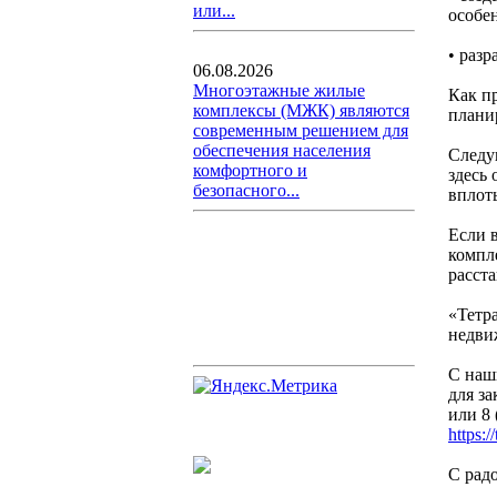
или...
особе
• разр
06.08.2026
Многоэтажные жилые
Как п
комплексы (МЖК) являются
плани
современным решением для
обеспечения населения
Следу
комфортного и
здесь 
безопасного...
вплот
Если в
компл
расст
«Тетр
недви
С наш
для за
или 8 
https:/
С рад