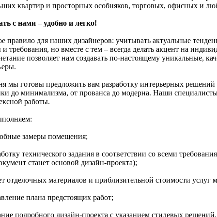
ьших квартир и просторных особняков, торговых, офисных и л
ать с нами – удобно и легко!
ое правило для наших дизайнеров: учитывать актуальные тенде
 и требования, но вместе с тем – всегда делать акцент на инди
очетание позволяет нам создавать по-настоящему уникальные, ка
ьеры.
ня мы готовы предложить вам разработку интерьерных решений 
ики до минимализма, от прованса до модерна. Наши специалисты 
ексной работы.
полняем:
робные замеры помещения;
работку технического задания в соответствии со всеми требован
окумент станет основой дизайн-проекта);
чет отделочных материалов и приблизительной стоимости услуг м
авление плана предстоящих работ;
дание подробного дизайн-проекта с указанием стилевых решений,