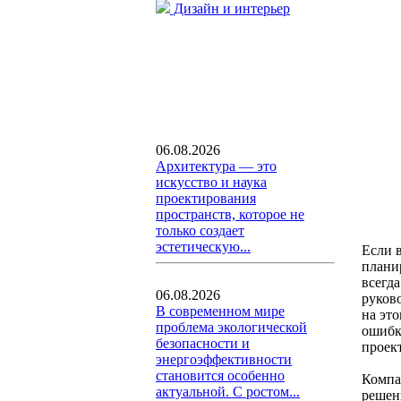
Дизайн и интерьер
06.08.2026
Архитектура — это
искусство и наука
проектирования
пространств, которое не
только создает
эстетическую...
Если 
плани
всегда
06.08.2026
руков
В современном мире
на эт
проблема экологической
ошибк
безопасности и
проек
энергоэффективности
становится особенно
Компа
актуальной. С ростом...
решен