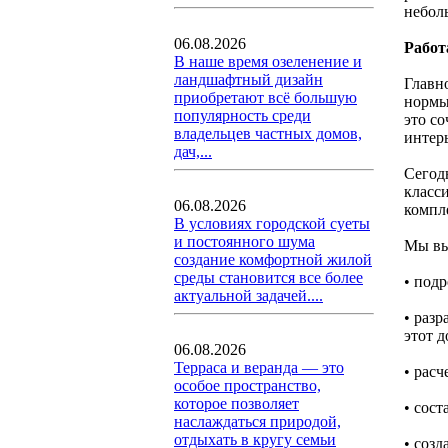
небол
06.08.2026
Работ
В наше время озеленение и
ландшафтный дизайн
Главн
приобретают всё большую
нормы
популярность среди
это с
владельцев частных домов,
интер
дач,...
Сегод
класс
06.08.2026
компл
В условиях городской суеты
и постоянного шума
Мы вы
создание комфортной жилой
среды становится все более
• под
актуальной задачей....
• раз
этот д
06.08.2026
Терраса и веранда — это
• рас
особое пространство,
которое позволяет
• сост
наслаждаться природой,
отдыхать в кругу семьи
• соз