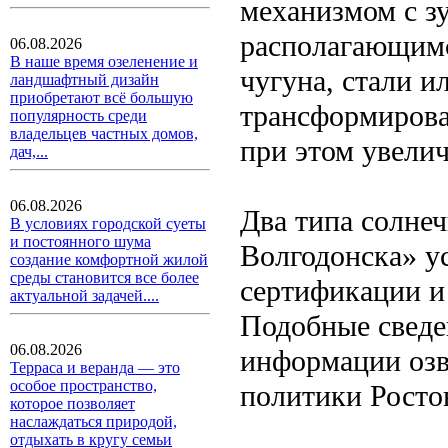
механизмом с зу
располагающимс
06.08.2026
В наше время озеленение и
чугуна, стали 
ландшафтный дизайн
приобретают всё большую
трансформирова
популярность среди
владельцев частных домов,
при этом увели
дач,...
06.08.2026
Два типа солне
В условиях городской суеты
и постоянного шума
Волгодонска» у
создание комфортной жилой
среды становится все более
сертификации и
актуальной задачей....
Подобные сведе
06.08.2026
информации озв
Терраса и веранда — это
особое пространство,
политики Ростов
которое позволяет
наслаждаться природой,
отдыхать в кругу семьи