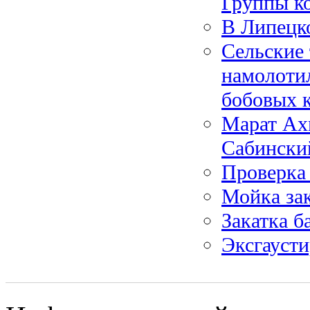
Группы к
В Липецко
Сельские
намолотил
бобовых 
Марат Ахм
Сабински
Проверка 
Мойка за
Закатка б
Эксгауст