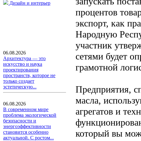
запускать поста
Дизайн и интерьер
процентов товар
экспорт, как пр
Народную Респ
участник утверж
06.08.2026
сетями будет оп
Архитектура — это
искусство и наука
грамотной логи
проектирования
пространств, которое не
только создает
Предприятия, с
эстетическую...
масла, использ
06.08.2026
агрегатов и тех
В современном мире
проблема экологической
функционирован
безопасности и
энергоэффективности
который вы мо
становится особенно
актуальной. С ростом...