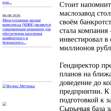
Стоит напомнить
или...
маслозавод стол
06.08.2026
своём банкротс
Многоэтажные жилые
комплексы (МЖК) являются
стала компания
современным решением для
обеспечения населения
инвестировал в
комфортного и
безопасного...
миллионов рубл
Гендиректор пр
планов на ближ
доведение до к
предприятии. К
подготовкой к з
Сырьевая база з