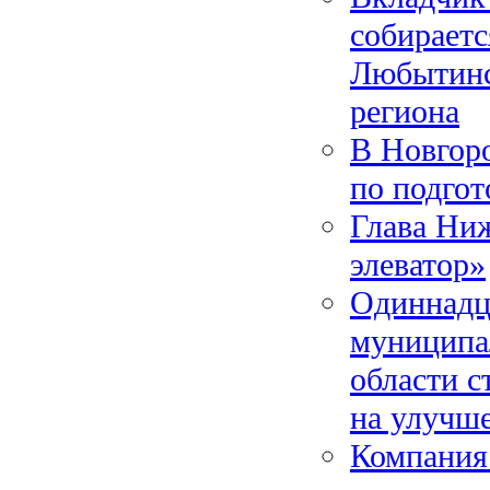
собираетс
Любытинс
региона
В Новгоро
по подгот
Глава Ниж
элеватор»
Одиннадц
муниципа
области 
на улучш
Компания 