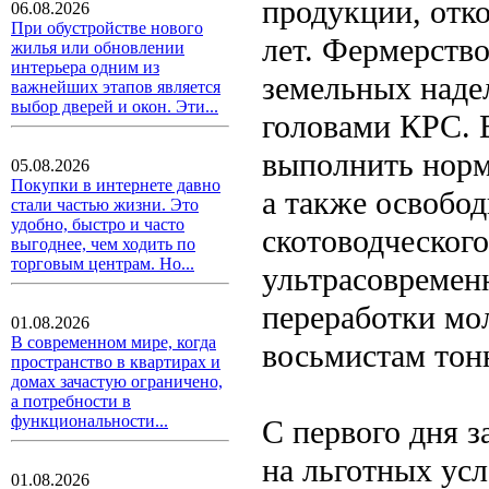
продукции, отк
06.08.2026
При обустройстве нового
лет. Фермерство
жилья или обновлении
интерьера одним из
земельных наде
важнейших этапов является
выбор дверей и окон. Эти...
головами КРС. 
выполнить норм
05.08.2026
Покупки в интернете давно
а также освобод
стали частью жизни. Это
удобно, быстро и часто
скотоводческог
выгоднее, чем ходить по
торговым центрам. Но...
ультрасовремен
переработки мо
01.08.2026
В современном мире, когда
восьмистам тон
пространство в квартирах и
домах зачастую ограничено,
а потребности в
функциональности...
С первого дня з
на льготных ус
01.08.2026