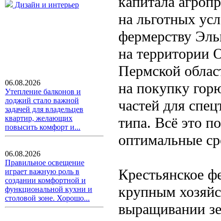
капитала агроп
Дизайн и интерьер
на льготных ус
фермерству Эл
на территории 
Пермской облас
06.08.2026
на покупку гор
Утепление балконов и
лоджий стало важной
частей для спец
задачей для владельцев
квартир, желающих
типа. Всё это п
повысить комфорт и...
оптимальные ср
06.08.2026
Правильное освещение
Крестьянское ф
играет важную роль в
создании комфортной и
крупным хозяйс
функциональной кухни и
столовой зоне. Хорошо...
выращивании зе