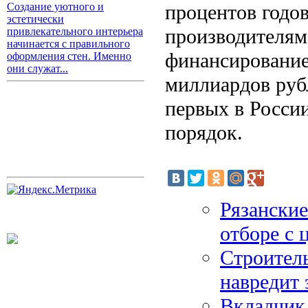
процентов годо
Создание уютного и
эстетически
производителям
привлекательного интерьера
начинается с правильного
финансирование
оформления стен. Именно
они служат...
миллиардов рубл
первых в Росси
порядок.
Рязанские
отборе с
Строител
навредит 
Вкладчик 