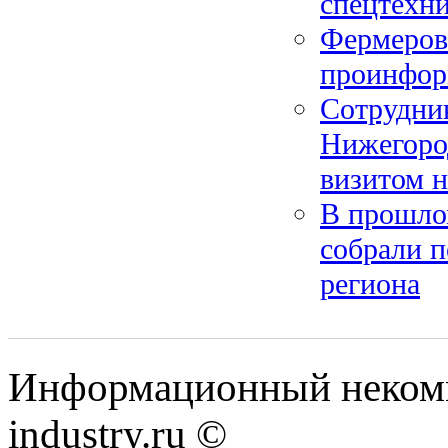
спецтехн
Фермеров
проинфор
Сотрудни
Нижегород
визитом н
В прошло
собрали п
региона
Информационный некомм
industry.ru ©