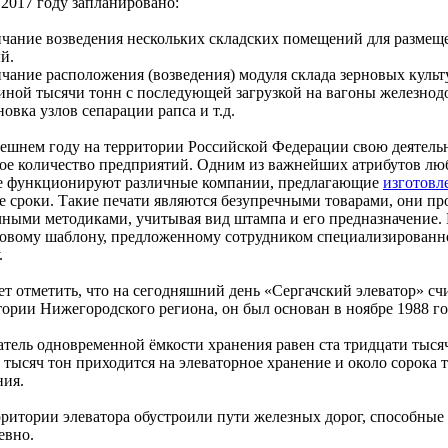
 2017 году запланировано:
нчание возведения нескольких складских помещений для размеще
й.
чание расположения (возведения) модуля склада зерновых культу
иной тысячи тонн с последующей загрузкой на вагоны железнод
новка узлов сепарации рапса и т.д.
ешнем году на территории Российской Федерации свою деятельн
ое количество предприятий. Одним из важнейших атрибутов люб
 функционируют различные компании, предлагающие
изготовл
е сроки. Такие печати являются безупречными товарами, они про
чными методиками, учитывая вид штампа и его предназначение. Е
товому шаблону, предложенному сотрудником специализированн
.
ет отметить, что на сегодняшний день «Сергачский элеватор» сч
тории Нижегородского региона, он был основан в ноябре 1988 го
атель одновременной ёмкости хранения равен ста тридцати тысяч
 тысяч тон приходится на элеваторное хранение и около сорока 
ния.
рритории элеватора обустроили пути железных дорог, способные
евно.