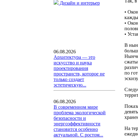
Так, в
Дизайн и интерьер
• Око
кажды
• Окон
полов
• Уста
В нын
больш
06.08.2026
Нынче
Архитектура — это
сжаты
искусство и наука
разли
проектирования
по го
пространств, которое не
эскизу
только создает
эстетическую...
Следу
терри
06.08.2026
Показ
В современном мире
девять
проблема экологической
хране
безопасности и
энергоэффективности
На те
становится особенно
ежедн
актуальной. С ростом...