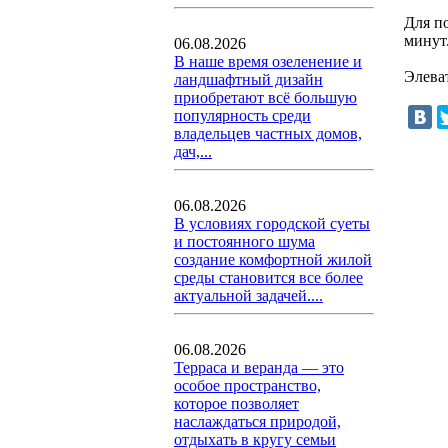
Для п
минут
06.08.2026
В наше время озеленение и
Элева
ландшафтный дизайн
приобретают всё большую
популярность среди
владельцев частных домов,
дач,...
06.08.2026
В условиях городской суеты
и постоянного шума
создание комфортной жилой
среды становится все более
актуальной задачей....
06.08.2026
Терраса и веранда — это
особое пространство,
которое позволяет
наслаждаться природой,
отдыхать в кругу семьи