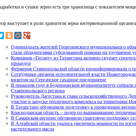
одработки и сушки зерно есть три хранилища с показателем мощн
.
тор выступает в роли хранителя зерна интервенционной организ
Одиннадцать жителей Георгиевского муниципального обра
стали обладателями субсидиарной помощи на улучшение 
Компания «Гигант» из Татарстана активно скупает спецте
процедур
Фермеров Ставропольской области проинформировали о п
Сотрудники органов исполнительной власти Нижегородско
визитом на Сергачское сахарное предприятие
В прошлом году в Буденновском муниципалитете собрали 
Ставропольского региона
Руководитель Дагестана и глава сельскохозяйственного Д
участие в запуске тепличного комплекса на территории Но
В Татарстане обговорили подготовку к проведению весен
Краснодарская область – лидер по выращиванию тепличн
В Самарском регионе обговорили грантовую поддержку се
В Алтайской области удалось увеличить мощности по изг
растительного масла