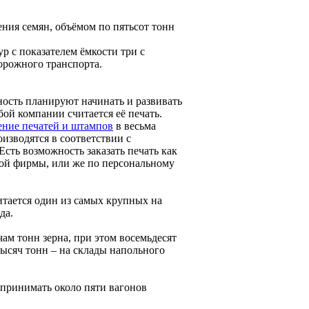
ния семян, объёмом по пятьсот тонн
р с показателем ёмкости три с
орожного транспорта.
ость планируют начинать и развивать
ой компании считается её печать.
ение печатей и штампов
в весьма
изводятся в соответствии с
сть возможность заказать печать как
ой фирмы, или же по персональному
итается один из самых крупных на
да.
ам тонн зерна, при этом восемьдесят
тысяч тонн – на склады напольного
 принимать около пяти вагонов