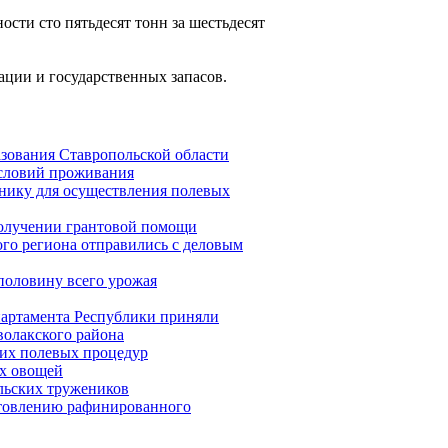
ости сто пятьдесят тонн за шестьдесят
ации и государственных запасов.
зования Ставропольской области
условий проживания
хнику для осуществления полевых
олучении грантовой помощи
го региона отправились с деловым
половину всего урожая
епартамента Республики приняли
волакского района
них полевых процедур
ых овощей
льских тружеников
отовлению рафинированного