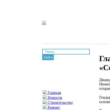
Гл
Найти
«С
Двадц
Нижег
отпра
Главная
Генди
Новости
основ
Строительство
Ремонт