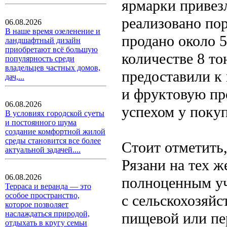
ярмарки привез
реализовано по
06.08.2026
В наше время озеленение и
продано около 5
ландшафтный дизайн
приобретают всё большую
количестве 8 то
популярность среди
владельцев частных домов,
предоставили к
дач,...
и фруктовую пр
06.08.2026
успехом у покуп
В условиях городской суеты
и постоянного шума
создание комфортной жилой
среды становится все более
Стоит отметить,
актуальной задачей....
Рязани на тех ж
06.08.2026
полноценным уч
Терраса и веранда — это
особое пространство,
с сельскохозяй
которое позволяет
наслаждаться природой,
пищевой или пе
отдыхать в кругу семьи