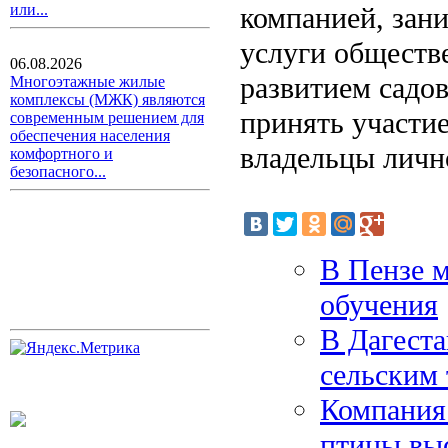
компанией, зан
или...
услуги обществ
06.08.2026
развитием садов
Многоэтажные жилые
комплексы (МЖК) являются
принять участи
современным решением для
обеспечения населения
владельцы лично
комфортного и
безопасного...
В Пензе м
обучения
В Дагест
сельским
Компания
птицы вы