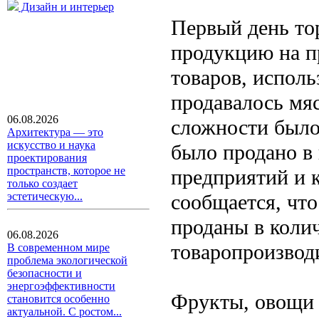
Дизайн и интерьер
Первый день тор
продукцию на п
товаров, исполь
продавалось мяс
06.08.2026
сложности было
Архитектура — это
искусство и наука
было продано в 
проектирования
пространств, которое не
предприятий и 
только создает
сообщается, чт
эстетическую...
проданы в колич
06.08.2026
товаропроизвод
В современном мире
проблема экологической
безопасности и
энергоэффективности
Фрукты, овощи 
становится особенно
актуальной. С ростом...