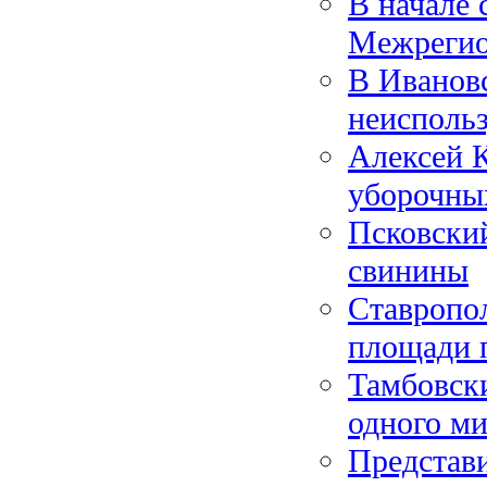
В начале 
Межрегио
В Ивановс
неисполь
Алексей 
уборочны
Псковский
свинины
Ставропол
площади 
Тамбовски
одного ми
Представи