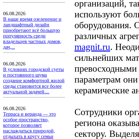
организаций, т
используют бол
06.08.2026
В наше время озеленение и
оборудования. 
ландшафтный дизайн
приобретают всё большую
различных агре
популярность среди
владельцев частных домов,
magnit.ru
. Неод
дач,...
сильнейших мат
06.08.2026
превосходными 
В условиях городской суеты
и постоянного шума
параметрам они
создание комфортной жилой
среды становится все более
керамические а
актуальной задачей....
06.08.2026
Сотрудники орг
Терраса и веранда — это
особое пространство,
региона оказыв
которое позволяет
наслаждаться природой,
сектору. Выдел
отдыхать в кругу семьи