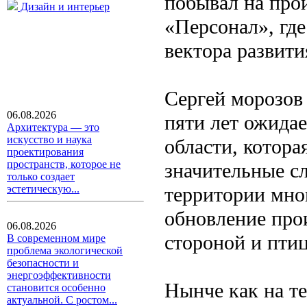
побывал на про
Дизайн и интерьер
«Персонал», где
вектора развити
Сергей морозов
06.08.2026
пяти лет ожида
Архитектура — это
искусство и наука
области, котора
проектирования
пространств, которое не
значительные с
только создает
территории мно
эстетическую...
обновление про
06.08.2026
стороной и пти
В современном мире
проблема экологической
безопасности и
энергоэффективности
Нынче как на т
становится особенно
актуальной. С ростом...