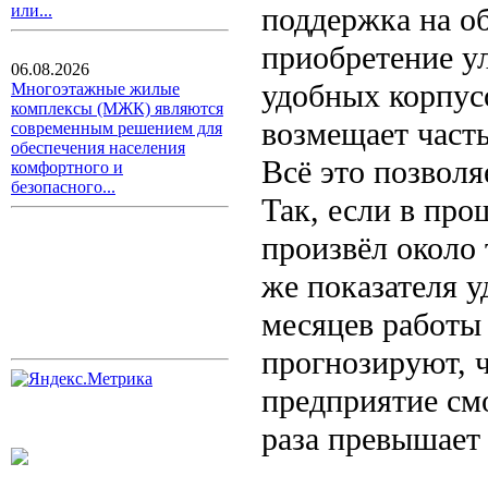
поддержка на об
или...
приобретение ул
06.08.2026
удобных корпусо
Многоэтажные жилые
комплексы (МЖК) являются
возмещает част
современным решением для
обеспечения населения
Всё это позволя
комфортного и
безопасного...
Так, если в пр
произвёл около 
же показателя у
месяцев работы
прогнозируют, 
предприятие смо
раза превышает