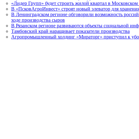
«Лидер Групп» будет строить жилой квартал в Московском
В «ПсковАгроИнвест» строят новый элеватор для хранения
В Ленинградском регионе обговорили возможность россий
ходе производства сыров
В Рязанском регионе развиваются объекты социальной ин
Тамбовский край наращивает показатели производства
Агропромышленный холдинг «Мираторг» приступил к уб