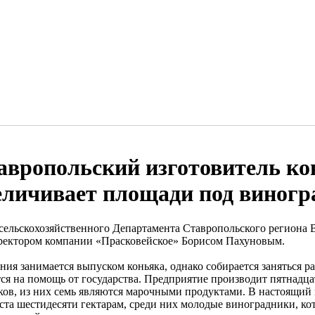
авропольский изготовитель ко
еличивает площади под виногр
 сельскохозяйственного Департамента Ставропольского региона 
ректором компании «Прасковейское» Борисом Пахуновым.
ния занимается выпуском коньяка, однако собирается заняться р
тся на помощь от государства. Предприятие производит пятнадц
ков, из них семь являются марочными продуктами. В настоящий
 ста шестидесяти гектарам, среди них молодые виноградники, ко