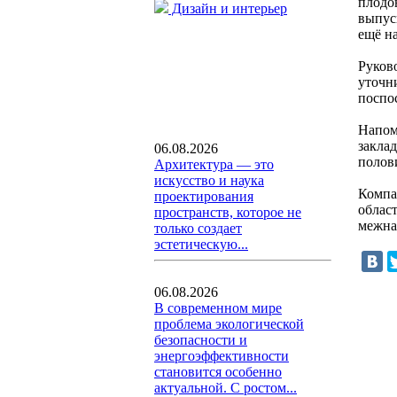
плодо
Дизайн и интерьер
выпус
ещё на
Руков
уточн
поспо
Напом
закла
06.08.2026
полов
Архитектура — это
искусство и наука
Компа
проектирования
област
пространств, которое не
межна
только создает
эстетическую...
06.08.2026
В современном мире
проблема экологической
безопасности и
энергоэффективности
становится особенно
актуальной. С ростом...