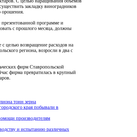
ектаров. С целью наращивания объёмов
осуществить закладку виноградников
о орошения.
е презентованной программе и
вовать с прошлого месяца, должны
 с целью возвращение расходов на
льского региона, возросли в два с
льческих фирм Ставропольской
ейчас фирма превратилась в крупный
аров.
лиона тонн зерна
городского края побывали в
помощи производителям
зводству и испытанию различных