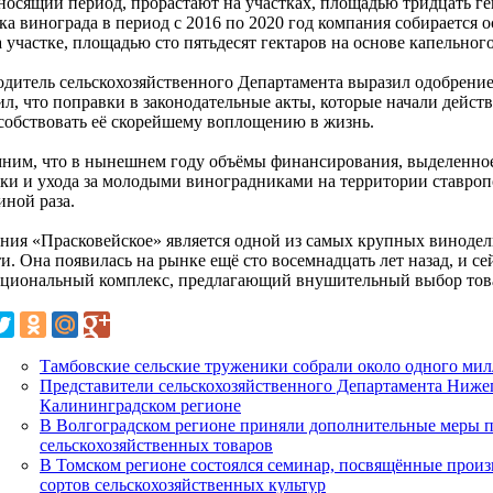
носящий период, прорастают на участках, площадью тридцать г
ка винограда в период с 2016 по 2020 год компания собирается 
 участке, площадью сто пятьдесят гектаров на основе капельног
одитель сельскохозяйственного Департамента выразил одобрени
ил, что поправки в законодательные акты, которые начали дейст
собствовать её скорейшему воплощению в жизнь.
ним, что в нынешнем году объёмы финансирования, выделенное
дки и ухода за молодыми виноградниками на территории ставропо
иной раза.
ния «Прасковейское» является одной из самых крупных виноде
и. Она появилась на рынке ещё сто восемнадцать лет назад, и с
циональный комплекс, предлагающий внушительный выбор тов
Тамбовские сельские труженики собрали около одного мил
Представители сельскохозяйственного Департамента Ниже
Калининградском регионе
В Волгоградском регионе приняли дополнительные меры 
сельскохозяйственных товаров
В Томском регионе состоялся семинар, посвящённые прои
сортов сельскохозяйственных культур