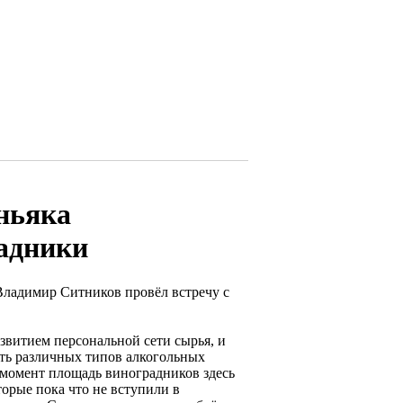
ньяка
адники
Владимир Ситников провёл встречу с
азвитием персональной сети сырья, и
ать различных типов алкогольных
 момент площадь виноградников здесь
торые пока что не вступили в