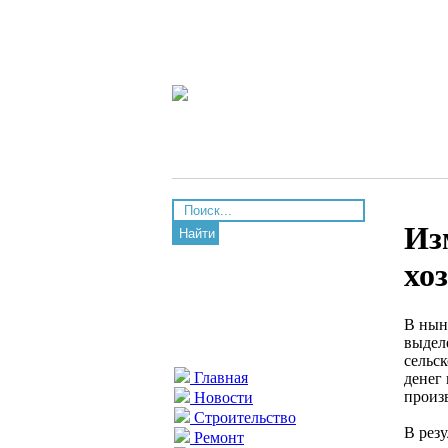
Из
Найти
хо
В нын
выдел
сельс
Главная
денег
произ
Новости
Строительство
В резу
Ремонт