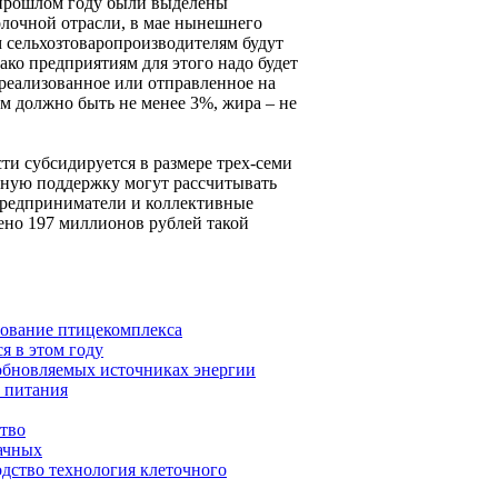
в прошлом году были выделены
олочной отрасли, в мае нынешнего
м сельхозтоваропроизводителям будут
ко предприятиям для этого надо будет
 реализованное или отправленное на
ем должно быть не менее 3%, жира – не
ти субсидируется в размере трех-семи
енную поддержку могут рассчитывать
 предприниматели и коллективные
лено 197 миллионов рублей такой
нование птицекомплекса
я в этом году
обновляемых источниках энергии
 питания
ство
ачных
одство технология клеточного