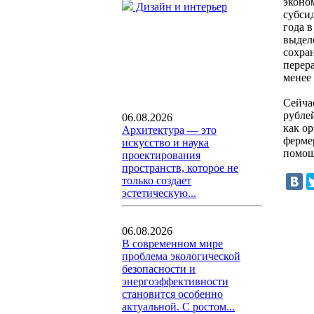
эконо
Дизайн и интерьер
субси
года 
выдел
сохра
перера
менее
Сейча
рубле
06.08.2026
как о
Архитектура — это
ферме
искусство и наука
помощ
проектирования
пространств, которое не
только создает
эстетическую...
06.08.2026
В современном мире
проблема экологической
безопасности и
энергоэффективности
становится особенно
актуальной. С ростом...