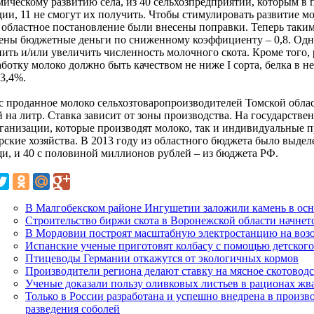
мическому развитию села, из 40 сельхозпредприятий, которым 
дии, 11 не смогут их получить. Чтобы стимулировать развитие м
в областное постановление были внесены поправки. Теперь таки
ены бюджетные деньги по сниженному коэффициенту – 0,8. Одна
нить и/или увеличить численность молочного скота. Кроме того,
ботку молоко должно быть качеством не ниже I сорта, белка в н
 3,4%.
с проданное молоко сельхозтоваропроизводителей Томской облас
й на литр. Ставка зависит от зоны производства. На государств
рганизации, которые производят молоко, так и индивидуальные
рские хозяйства. В 2013 году из областного бюджета было выде
и, и 40 с половиной миллионов рублей – из бюджета РФ.
В Малгобекском районе Ингушетии заложили камень в ос
Строительство биржи скота в Воронежской области начнетс
В Мордовии построят масштабную электростанцию на воз
Испанские ученые приготовят колбасу с помощью детского
Птицеводы Германии откажутся от экологичных кормов
Производители региона делают ставку на мясное скотовод
Ученые доказали пользу оливковых листьев в рационах жв
Только в России разработана и успешно внедрена в произв
разведения соболей